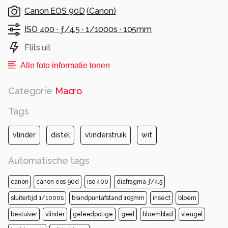
Canon EOS 90D
(
Canon
)
ISO 400 ·
ƒ/4.5 ·
1/1000s ·
105mm
Flits uit
Alle foto informatie tonen
Categorie
Macro
Tags
vlinder
distel
vlinderstruik
wit
Automatische tags
canon
canon eos 90d
iso 400
diafragma ƒ/4.5
sluitertijd 1/1000s
brandpuntafstand 105mm
insect
bloem
bestuiver
vlinder
geleedpotige
geel
bloemblad
vleugel