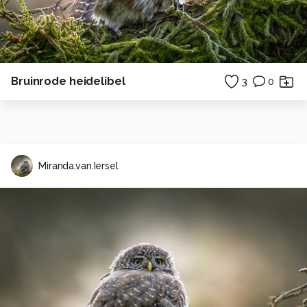
Bruinrode heidelibel
3
0
Miranda.van.Iersel