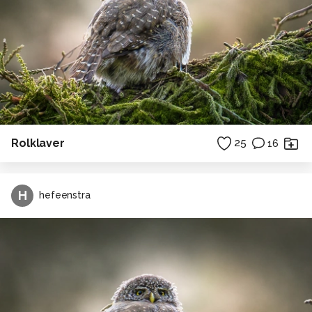
Rolklaver
25
16
H
hefeenstra