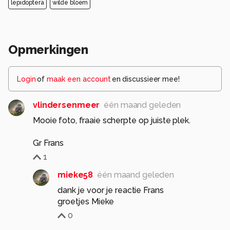
lepidoptera
wilde bloem
Opmerkingen
Login
of
maak een account
en discussieer mee!
vlindersenmeer
één maand geleden
Mooie foto, fraaie scherpte op juiste plek.
Gr Frans
1
mieke58
één maand geleden
dank je voor je reactie Frans
groetjes Mieke
0