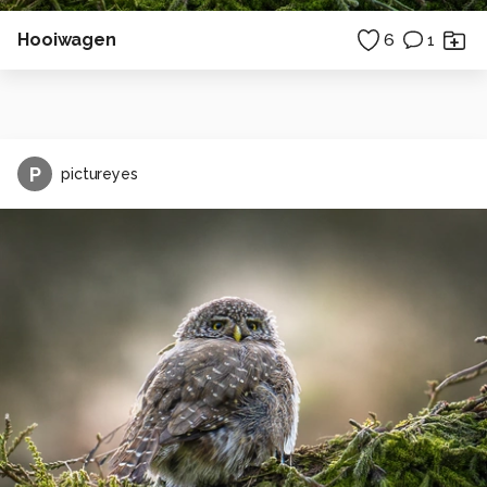
Hooiwagen
6
1
P
pictureyes