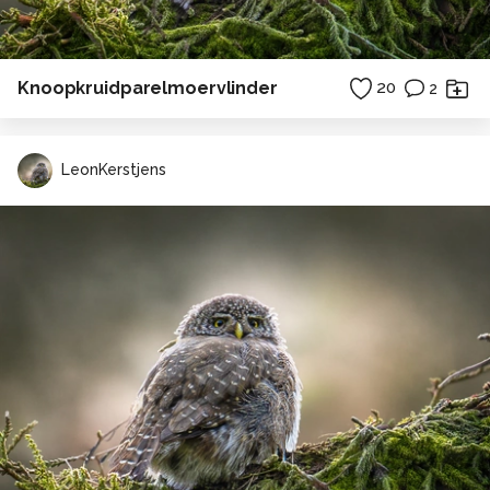
Knoopkruidparelmoervlinder
20
2
LeonKerstjens