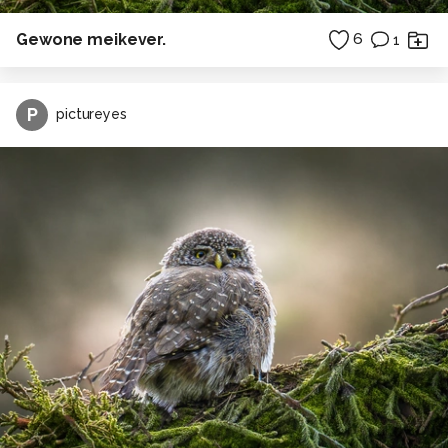
Gewone meikever.
6
1
P
pictureyes