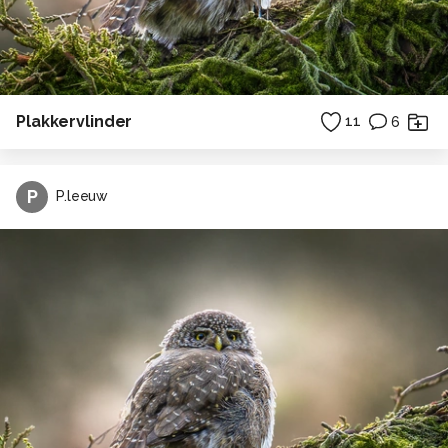
Plakkervlinder
11
6
P
P.leeuw