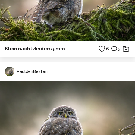
Klein nachtvlinders 5mm
6
3
PauldenBesten