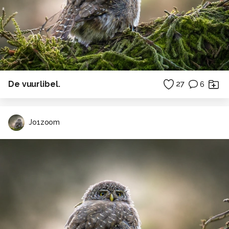
De vuurlibel.
27
6
Jo1zoom