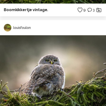
Boomkikkertje vintage.
9
3
louisfoulon