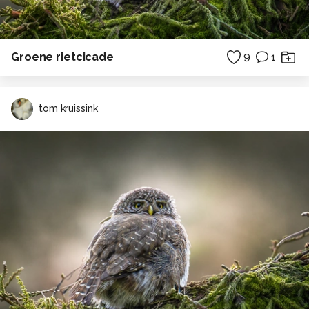
Groene rietcicade
9
1
tom kruissink