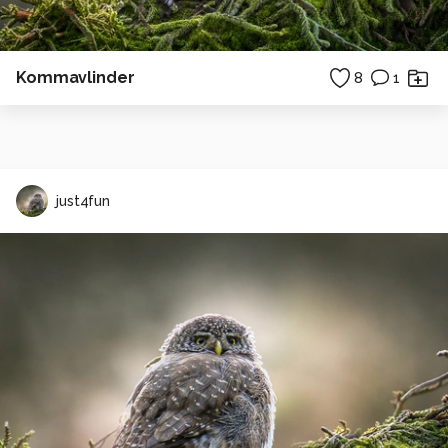
Kommavlinder
8
1
just4fun