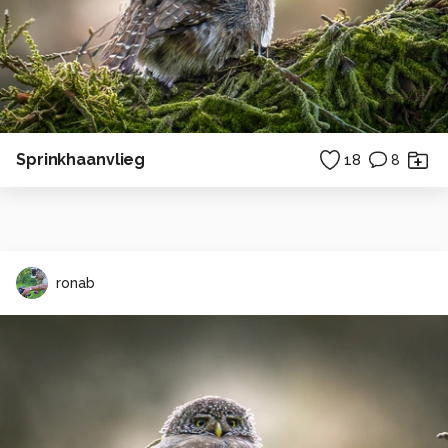
Sprinkhaanvlieg
18
8
ronab