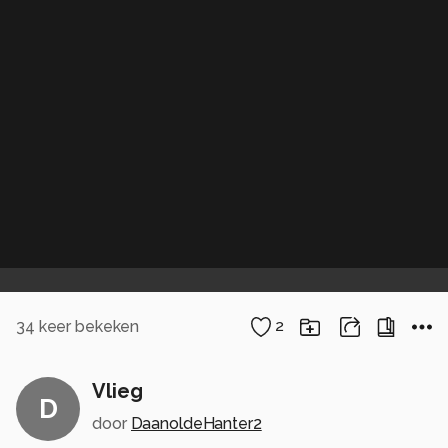
34
keer bekeken
2
Vlieg
D
door
DaanoldeHanter2