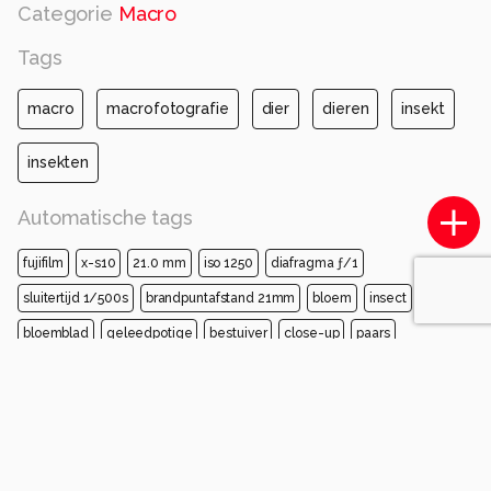
Categorie
Macro
Tags
macro
macrofotografie
dier
dieren
insekt
insekten
Automatische tags
fujifilm
x-s10
21.0 mm
iso 1250
diafragma ƒ/1
sluitertijd 1/500s
brandpuntafstand 21mm
bloem
insect
bloemblad
geleedpotige
bestuiver
close-up
paars
hymenoptera
macrofotografie
roze
Opmerkingen