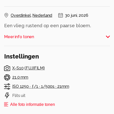
Overdinkel
,
Nederland
30 juni, 2026
Een vlieg rustend op een paarse bloem.
Alle rechten voorbehouden
Meer info tonen
Instellingen
X-S10
(
FUJIFILM
)
21.0 mm
ISO 1250 ·
ƒ/1 ·
1/500s ·
21mm
Flits uit
Alle foto informatie tonen