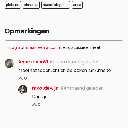
plebejer
close-up
macrofotografie
arica
Opmerkingen
Login
of
maak een account
en discussieer mee!
AnnekevanVliet
één maand geleden
Mooi het tegenlicht en de bokeh. Gr Anneke
0
mkoldewijn
één maand geleden
Dank je
0