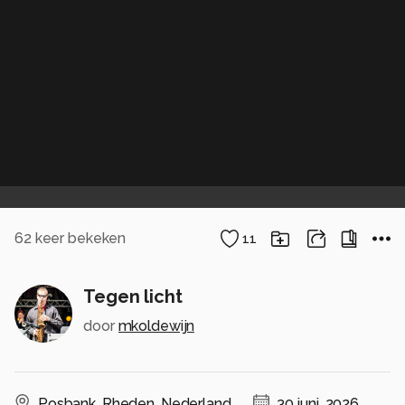
62
keer bekeken
11
Tegen licht
door
mkoldewijn
Posbank
,
Rheden
,
Nederland
30 juni, 2026