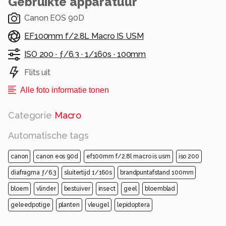
Gebruikte apparatuur
Canon EOS 90D
EF100mm f/2.8L Macro IS USM
ISO 200 ·
ƒ/6.3 ·
1/160s ·
100mm
Flits uit
Alle foto informatie tonen
Categorie
Macro
Automatische tags
canon
canon eos 90d
ef100mm f/2.8l macro is usm
iso 200
diafragma ƒ/6.3
sluitertijd 1/160s
brandpuntafstand 100mm
bloem
vlinder
bestuiver
insect
geel
bloemblad
geleedpotige
planten
vleugel
lepidoptera