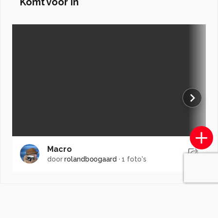
Komt voor in
Macro
door
rolandboogaard
·
1 foto's
Soortgelijke foto's