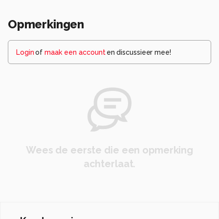
Opmerkingen
Login
of
maak een account
en discussieer mee!
Wees de eerste die een opmerking
achterlaat.