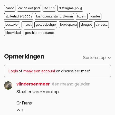
canon
canon eos 90d
iso 400
diafragma ƒ/4.5
sluitertijd 1/1000s
brandpuntafstand 105mm
bloem
vlinder
bestuiver
insect
geleedpotige
lepidoptera
vleugel
vanessa
bloemblad
geschilderde dame
Opmerkingen
Sorteren op
Login
of
maak een account
en discussieer mee!
vlindersenmeer
één maand geleden
Staat er weer mooi op.
Gr Frans
1