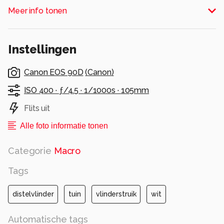
Alle rechten voorbehouden
Meer info tonen
Instellingen
Canon EOS 90D
(
Canon
)
ISO 400 ·
ƒ/4.5 ·
1/1000s ·
105mm
Flits uit
Alle foto informatie tonen
Categorie
Macro
Tags
distelvlinder
tuin
vlinderstruik
wit
Automatische tags