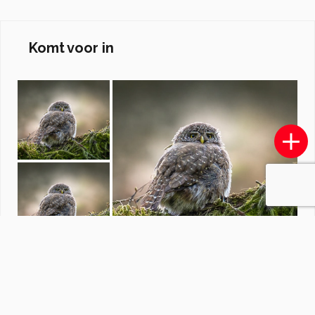
Komt voor in
vlinders
door
mieke58
·
215 foto's