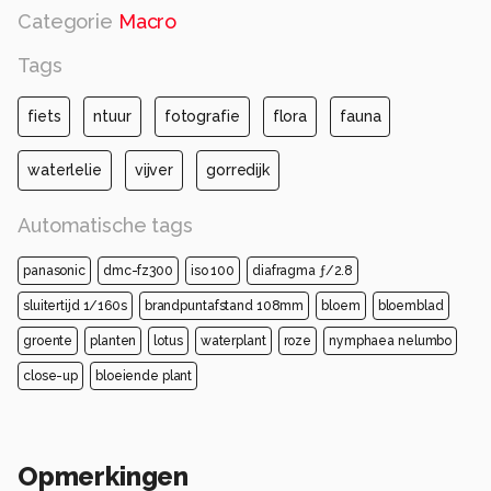
Categorie
Macro
Tags
fiets
ntuur
fotografie
flora
fauna
waterlelie
vijver
gorredijk
Automatische tags
panasonic
dmc-fz300
iso 100
diafragma ƒ/2.8
sluitertijd 1/160s
brandpuntafstand 108mm
bloem
bloemblad
groente
planten
lotus
waterplant
roze
nymphaea nelumbo
close-up
bloeiende plant
Opmerkingen