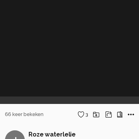
66
keer bekeken
3
Roze waterlelie