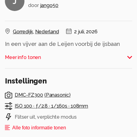
J
door
jango50
Gorredijk
,
Nederland
2 juli, 2026
In een vijver aan de Leijen voorbij de ijsbaan
Alle rechten voorbehouden
Meer info tonen
Instellingen
DMC-FZ300
(
Panasonic
)
ISO 100 ·
ƒ/2.8 ·
1/160s ·
108mm
Flitser uit, verplichte modus
Alle foto informatie tonen