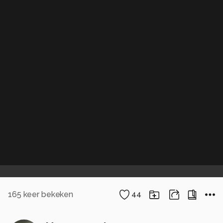
165
keer bekeken
44