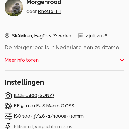
Morgenrood
door
Rinette-T-I
Skålviken
,
Hagfors
,
Zweden
2 juli, 2026
De Morgenrood is in Nederland een zeldzame
dwaalgast. In de tuin van ons vakantiehuisje in
Meer info tonen
Zweden zag ik de vlinder toevallig
rondfladderen. Gelukkig bleef deze even mooi
zitten.
Instellingen
Alle rechten voorbehouden
ILCE-6400
(
SONY
)
FE 90mm F2.8 Macro G OSS
ISO 100 ·
ƒ/2.8 ·
1/1000s ·
90mm
Flitser uit, verplichte modus