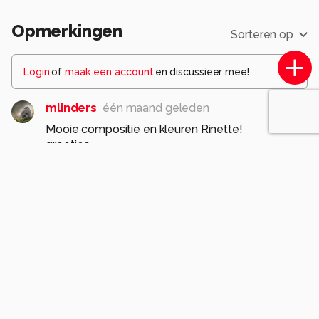
Opmerkingen
Sorteren op
Login
of
maak een account
en discussieer mee!
mlinders
één maand geleden
Mooie compositie en kleuren Rinette!
groetjes,
Marjo
1
Rinette-T-I
één maand geleden
Dankjewel Marjo!
Fijne dag@
Gr Rinette
0
Santakees
één maand geleden