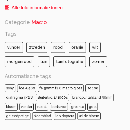
Alle foto informatie tonen
Categorie
Macro
Tags
vlinder
zweden
rood
oranje
wit
morgenrood
tuin
tuinfotografie
zomer
Automatische tags
sony
ilce-6400
fe 90mm f2.8 macro g oss
iso 100
diafragma ƒ/2.8
sluitertijd 1/1000s
brandpuntafstand 90mm
bloem
vlinder
insect
bestuiver
groente
geel
geleedpotige
bloemblad
lepidoptera
wilde bloem