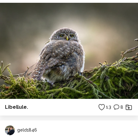
Libellule.
13
8
geld1846