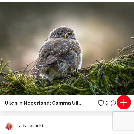
Uilen in Nederland: Gamma Uiltje.
6
2
LadyLipstick1