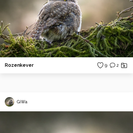
Rozenkever
9
2
GiWa