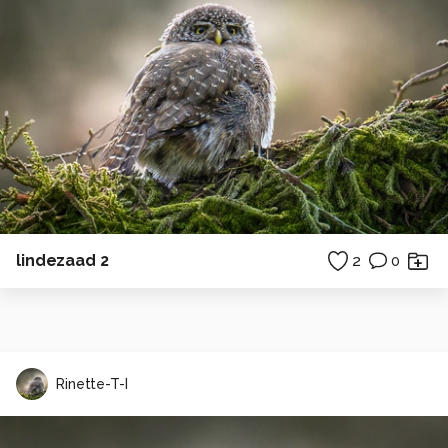
lindezaad 2
2
0
Rinette-T-I