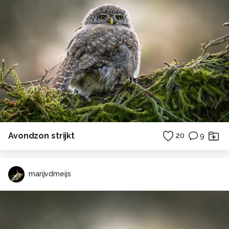
Avondzon strijkt
20
9
marijvdmeijs