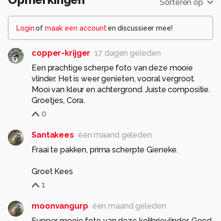
Sorteren op
Login
of
maak een account
en discussieer mee!
copper-krijger
17 dagen geleden
Een prachtige scherpe foto van deze mooie
vlinder. Het is weer genieten, vooral vergroot.
Mooi van kleur en achtergrond. Juiste compositie.
Groetjes, Cora.
0
Santakees
één maand geleden
Fraai te pakken, prima scherpte Gieneke.
Groet Kees
1
moonvangurp
één maand geleden
Supper mooie foto van deze kolibrievlinder. Goed