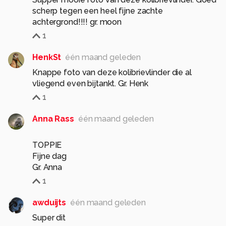
scherp tegen een heel fijne zachte
achtergrond!!!! gr. moon
1
HenkSt
één maand geleden
Knappe foto van deze kolibrievlinder die al
vliegend even bijtankt. Gr. Henk
1
Anna Rass
één maand geleden
TOPPIE
Fijne dag
Gr. Anna
1
awduijts
één maand geleden
Super dit