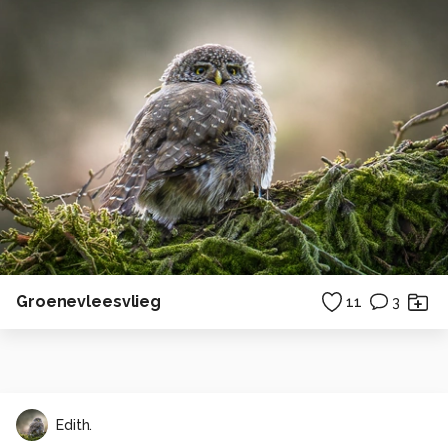
Groenevleesvlieg
11
3
Edith.