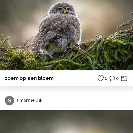
zoem op een bloem
1
0
S
simonmeilink