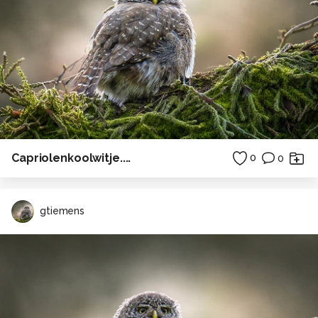
Capriolenkoolwitje....
0
0
gtiemens