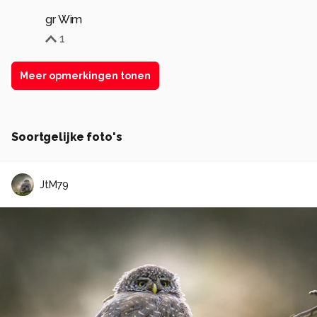
gr Wim
1
Meer opmerkingen tonen
Soortgelijke foto's
JtM79