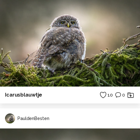
Icarusblauwtje
10
0
PauldenBesten