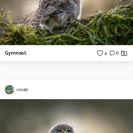
Gymnast.
4
6
ronab