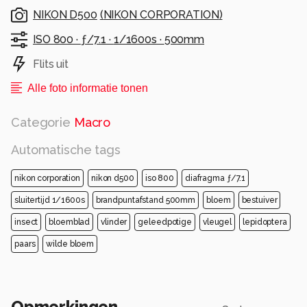
NIKON D500
(
NIKON CORPORATION
)
ISO 800 ·
ƒ/7.1 ·
1/1600s ·
500mm
Flits uit
Alle foto informatie tonen
Categorie
Macro
Automatische tags
nikon corporation
nikon d500
iso 800
diafragma ƒ/7.1
sluitertijd 1/1600s
brandpuntafstand 500mm
bloem
bestuiver
insect
bloemblad
vlinder
geleedpotige
vleugel
lepidoptera
paars
wilde bloem
Opmerkingen