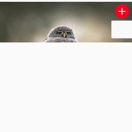
Muisgrijze kniptor.
2
0
Juergen-Joherl