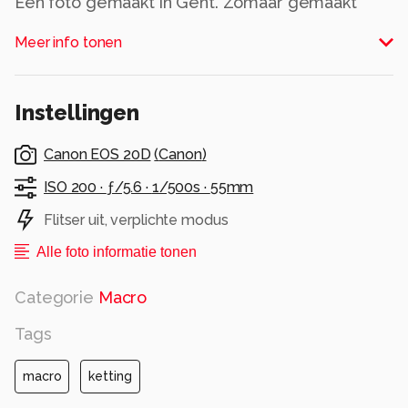
Een foto gemaakt in Gent. Zomaar gemaakt
even snel, maar vond het resultaat wel mooi.
Meer info tonen
(Geen) begin zonder einde
Alle rechten voorbehouden
Instellingen
Canon EOS 20D
(
Canon
)
ISO 200 ·
ƒ/5.6 ·
1/500s ·
55mm
Flitser uit, verplichte modus
Alle foto informatie tonen
Categorie
Macro
Tags
macro
ketting