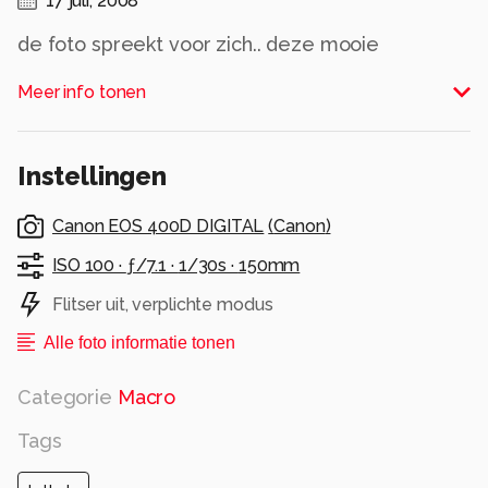
17 juli, 2008
de foto spreekt voor zich.. deze mooie
sprinkhaan mocht ik zomaar op de foto zetten,
Meer info tonen
vond ie wel gezellig geloof ik hahaha..
vandaag niet veel tijd om te reageren.. even
Instellingen
druk met andere dingen!!
Canon EOS 400D DIGITAL
(
Canon
)
bedankt voor de reacties op mn vorige upload!!
ISO 100 ·
ƒ/7.1 ·
1/30s ·
150mm
gr Miranda
Flitser uit, verplichte modus
Alle rechten voorbehouden
Alle foto informatie tonen
Categorie
Macro
Tags