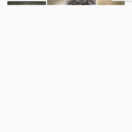
Macro's
door
tuthola
·
38 foto's
Soortgelijke foto's
pjhtheunissen