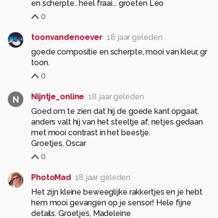
en scherpte.. heel fraai... groeten Leo
0
toonvandenoever
18 jaar geleden
goede compositie en scherpte, mooi van kleur, gr
toon.
0
Nijntje_online
18 jaar geleden
N
Goed om te zien dat hij de goede kant opgaat,
anders valt hij van het steeltje af, netjes gedaan
met mooi contrast in het beestje.
Groetjes, Oscar
0
PhotoMad
18 jaar geleden
Het zijn kleine beweeglijke rakkertjes en je hebt
hem mooi gevangen op je sensor! Hele fijne
details. Groetjes, Madeleine