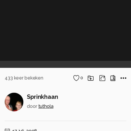
433
keer bekeken
0
Sprinkhaan
door
tuthola