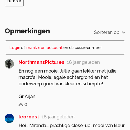
tuthola
Opmerkingen
Sorteren op
Login
of
maak een account
en discussieer mee!
NorthmansPictures
18 jaar geleden
En nog een mooie. Jullie gaan lekker met jullie
macro's! Mooie, egale achtergrond en het
onderwerp goed van kleur en scherpte!
Gr Arjan
0
leoroest
18 jaar geleden
Hoi... Miranda... prachtige close-up.. mooi van kleur