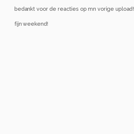
bedankt voor de reacties op mn vorige upload!
fijn weekend!
gr Miranda
Alle rechten voorbehouden
Instellingen
Categorie
Macro
Tags
tuthola