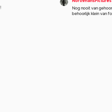
NorthmansPictures
!
Nog nooit van gehoord,
behoorlijk klein van f
Gr arjan
0
bsanders
18 jaar g
moie foto, mooie com
gekaderd.
gr Bernadette
0
ruurd1
18 jaar geled
hoi prachtige mooie fot
hebt uitgehaald haha. 
0
slopertje_zoom
18
S