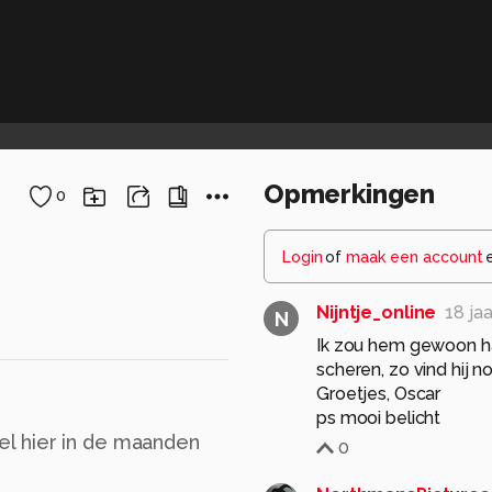
Opmerkingen
0
Login
of
maak een account
Nijntje_online
18 ja
N
Ik zou hem gewoon ha
scheren, zo vind hij no
Groetjes, Oscar
ps mooi belicht
veel hier in de maanden
0