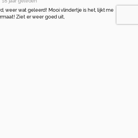
18 jaar geleden
 weer wat geleerd! Mooi vlindertje is het, lijkt me
ormaat! Ziet er weer goed uit,
eleden
positie en fraaie kleuren. Je hebt hem erg mooi
en
o, dit is het zelfde vlindertje waar jij de ruis bij mij er
ja super foto gr ruurd
 jaar geleden