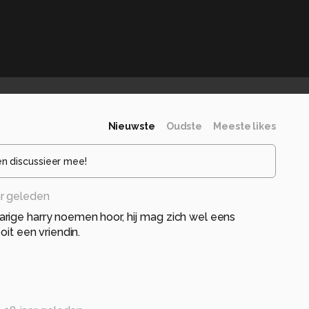
Nieuwste
Oudste
Meeste likes
en discussieer mee!
ar geleden
rige harry noemen hoor, hij mag zich wel eens
oit een vriendin.