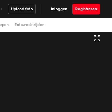
Inloggen
Registreren
Upload foto
epen
Fotowedstrijden