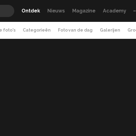
Ontdek
Nieuws
Magazine
Academy
 foto's
Categorieën
Foto van de dag
Galerijen
Gro