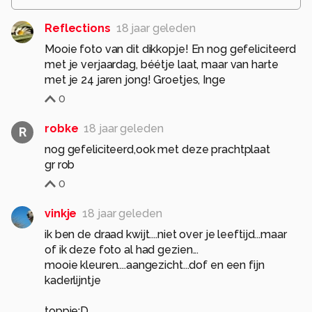
Reflections
18 jaar geleden
Mooie foto van dit dikkopje! En nog gefeliciteerd
met je verjaardag, béétje laat, maar van harte
met je 24 jaren jong! Groetjes, Inge
0
robke
18 jaar geleden
R
nog gefeliciteerd,ook met deze prachtplaat
gr rob
0
vinkje
18 jaar geleden
ik ben de draad kwijt....niet over je leeftijd...maar
of ik deze foto al had gezien...
mooie kleuren....aangezicht...dof en een fijn
kaderlijntje
toppie:D