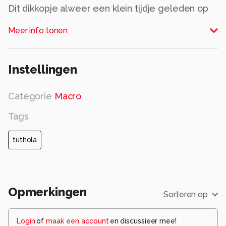
Dit dikkopje alweer een klein tijdje geleden op
de foto gezet!
Meer info tonen
iedereen hartstikke bedankt voor de felicitaties
voor mn 24e verjaardag! heb een gezellige dag
Instellingen
gehad
Categorie
Macro
gr Miranda
Tags
Alle rechten voorbehouden
tuthola
Opmerkingen
Sorteren op
Login
of
maak een account
en discussieer mee!