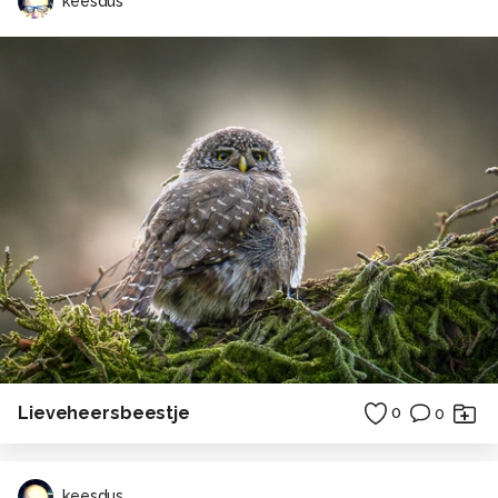
keesdus
Lieveheersbeestje
0
0
keesdus