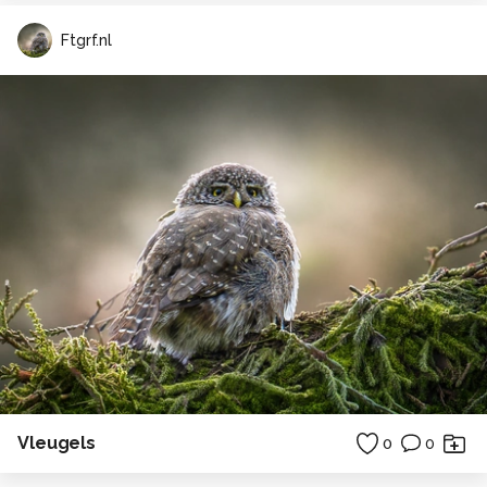
Ftgrf.nl
Vleugels
0
0