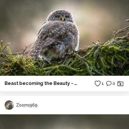
Beast becoming the Beauty - Robber fly
1
0
Zoom1969