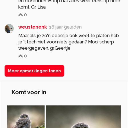
en bekenden. Hoop dat alles weer eens op orde
komt. Gr. Lisa
0
weustenenk
18 jaar geleden
Maar als je zo'n beessie ook weet te platen heb
je 't toch niet voor niets gedaan? Mooi scherp
weergegeven. gr.Geertje
0
Meer opmerkingen tonen
Komt voor in