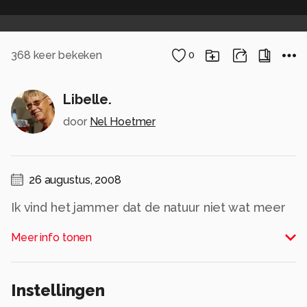
368
keer bekeken
0
Libelle.
door
Nel Hoetmer
26 augustus, 2008
Ik vind het jammer dat de natuur niet wat meer
meewerkt met fotografen. Het zou toch heel
Meer info tonen
plezierig zijn als die beesten is even stil gingen
zitten, zodat je de tijd hebt om je camera in te
stellen zoals op dat moment het meest
Instellingen
geschikt is. Maar nee lig je net op je knieen (of