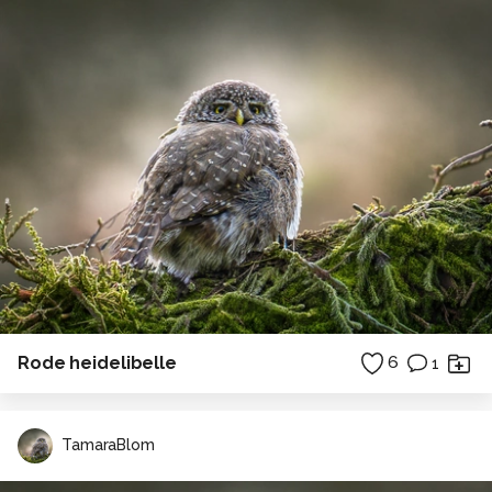
Rode heidelibelle
6
1
TamaraBlom