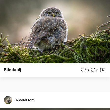
Blindebij
8
2
TamaraBlom