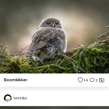
Boomkikker
14
3
keesdus