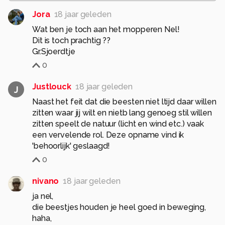
Jora
18 jaar geleden
Wat ben je toch aan het mopperen Nel!
Dit is toch prachtig ??
Gr.Sjoerdtje
0
Justlouck
18 jaar geleden
J
Naast het feit dat die beesten niet ltijd daar willen
zitten waar jij wilt en nietb lang genoeg stil willen
zitten speelt de natuur (licht en wind etc.) vaak
een vervelende rol. Deze opname vind ik
'behoorlijk' geslaagd!
0
nivano
18 jaar geleden
ja nel,
die beestjes houden je heel goed in beweging,
haha,