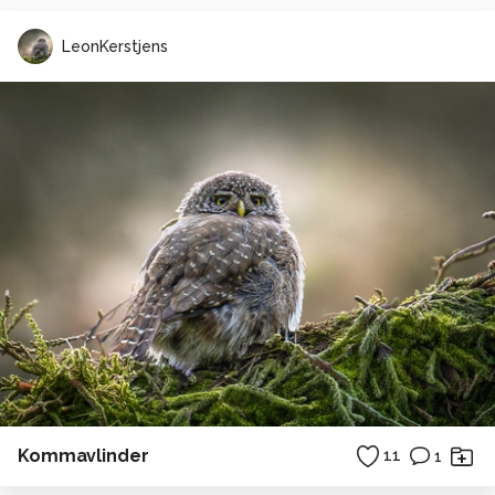
LeonKerstjens
Kommavlinder
11
1