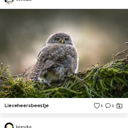
Lieveheersbeestje
1
0
keesdus