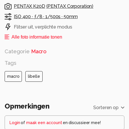
erger met rugpijn) is zo'n beestje er weer van
PENTAX K20D
(
PENTAX Corporation
)
door. En instellen is zo wie zo niet meer mogelijk
..schieten en afwachten hoe het er uit komt.
ISO 400 ·
ƒ/8 ·
1/500s ·
50mm
Deze is genomen met Frank (nivano) in Zwolle.
Flitser uit, verplichte modus
gr. Nel.
Alle foto informatie tonen
Alle rechten voorbehouden
Categorie
Macro
Tags
macro
libelle
Opmerkingen
Sorteren op
Login
of
maak een account
en discussieer mee!