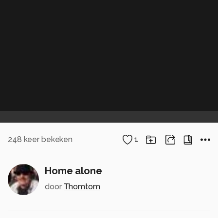
248
keer bekeken
1
Home alone
door
Thomtom