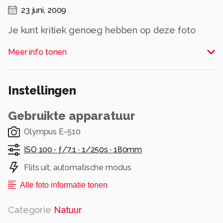
23 juni, 2009
Je kunt kritiek genoeg hebben op deze foto
natuurlijk. Maar het gaat specifiek om de eerste
Meer info tonen
oogopslag!
Alle rechten voorbehouden
Instellingen
Gebruikte apparatuur
Olympus E-510
ISO 100 ·
ƒ/7.1 ·
1/250s ·
180mm
Flits uit, automatische modus
Alle foto informatie tonen
Categorie
Natuur