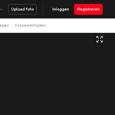
Inloggen
Registreren
Upload foto
epen
Fotowedstrijden