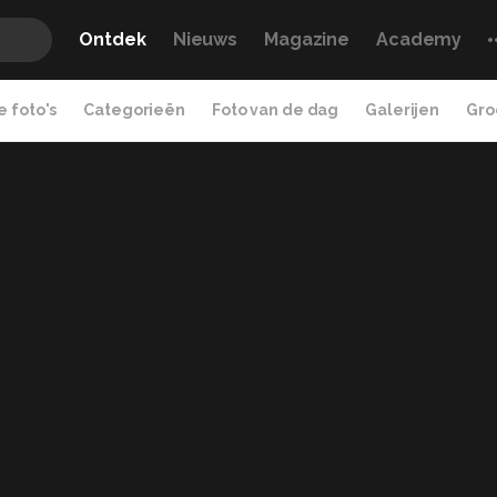
Ontdek
Nieuws
Magazine
Academy
 foto's
Categorieën
Foto van de dag
Galerijen
Gro