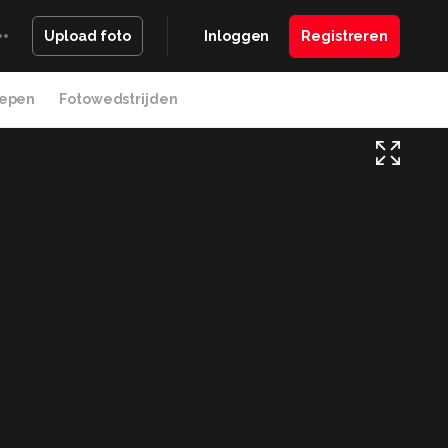
Inloggen
Registreren
Upload foto
epen
Fotowedstrijden