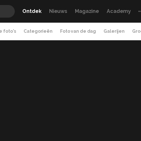
Ontdek
Nieuws
Magazine
Academy
 foto's
Categorieën
Foto van de dag
Galerijen
Gro