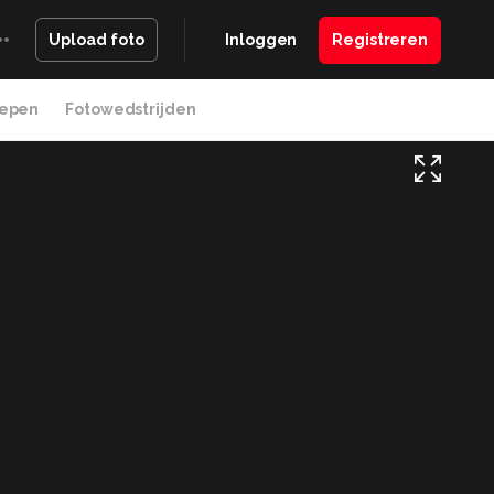
Inloggen
Registreren
Upload foto
epen
Fotowedstrijden