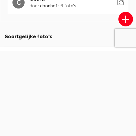
C
door
cbonhof
·
6 foto's
Soortgelijke foto's
RensBrasFotografie