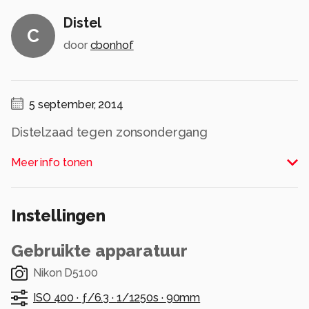
Distel
C
door
cbonhof
5 september, 2014
Distelzaad tegen zonsondergang
Alle rechten voorbehouden
Meer info tonen
Instellingen
Gebruikte apparatuur
Nikon D5100
ISO 400 ·
ƒ/6.3 ·
1/1250s ·
90mm