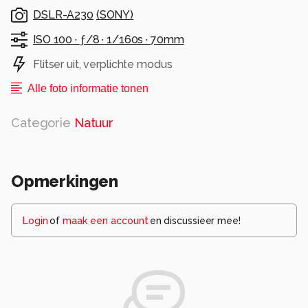
DSLR-A230
(
SONY
)
ISO 100 ·
ƒ/8 ·
1/160s ·
70mm
Flitser uit, verplichte modus
Alle foto informatie tonen
Categorie
Natuur
Opmerkingen
Login
of
maak een account
en discussieer mee!