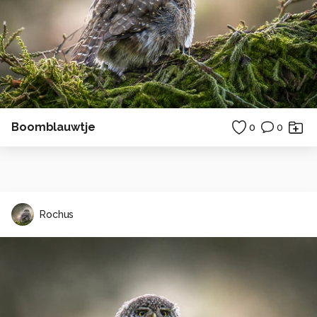
Boomblauwtje
0
0
Rochus