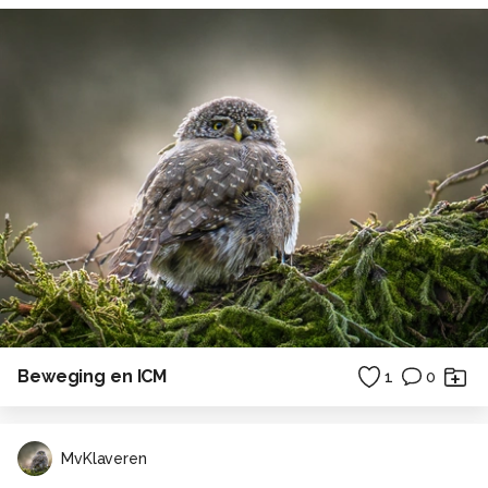
Beweging en ICM
1
0
MvKlaveren