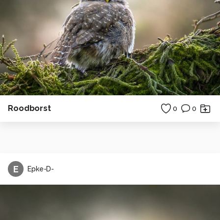
Roodborst
0
0
E
Epke-D-