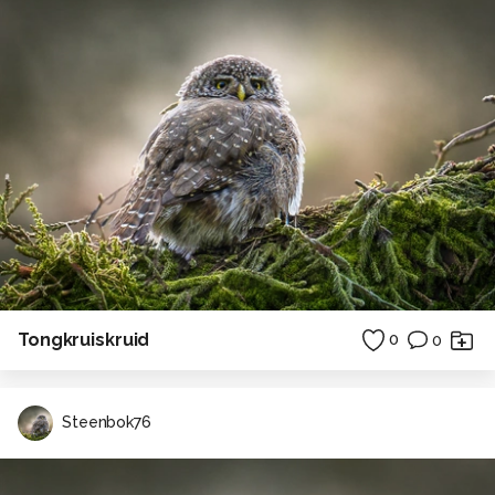
Tongkruiskruid
0
0
Steenbok76