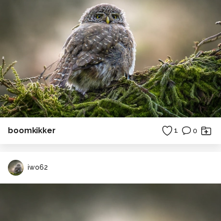
boomkikker
1
0
iwo62