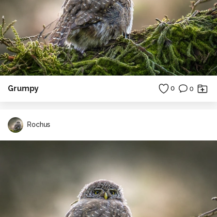
Grumpy
0
0
Rochus