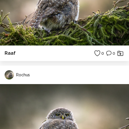
Raaf
0
0
Rochus