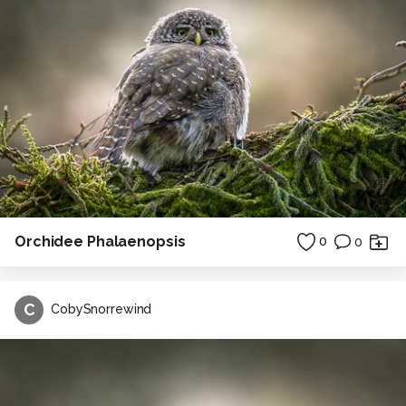
Orchidee Phalaenopsis
0
0
C
CobySnorrewind