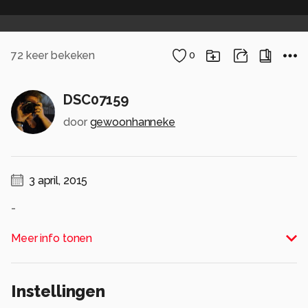
72
keer bekeken
0
DSC07159
door
gewoonhanneke
3 april, 2015
-
Alle rechten voorbehouden
Meer info tonen
Instellingen