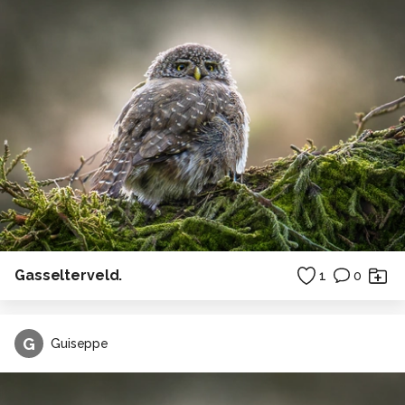
Gasselterveld.
1
0
G
Guiseppe