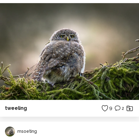
tweeling
9
2
msoeting