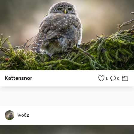
Kattensnor
1
0
iwo62