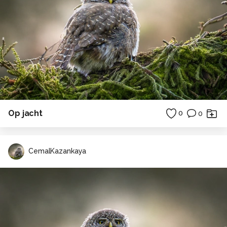
Op jacht
0
0
CemalKazankaya