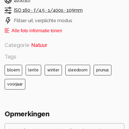
ISO 160 ·
ƒ/4.5 ·
1/400s ·
105mm
Flitser uit, verplichte modus
Alle foto informatie tonen
Categorie
Natuur
Tags
bloem
lente
winter
sleedoorn
prunus
voorjaar
Opmerkingen