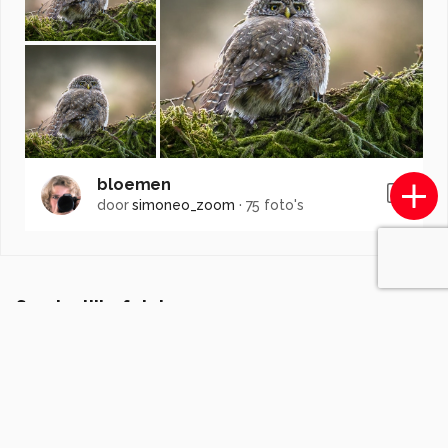
bloemen
door
simoneo_zoom
·
75 foto's
Soortgelijke foto's
MichL