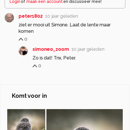
Login
of
maak een account
en discussieer mee!
peter1802
10 jaar geleden
ziet er mooi uit Simone. Laat de lente maar
komen
0
simoneo_zoom
10 jaar geleden
Zo is dat! Tnx, Peter.
0
Komt voor in