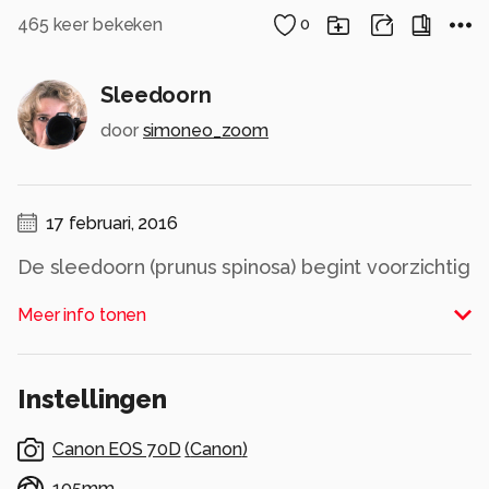
465
keer bekeken
0
Sleedoorn
door
simoneo_zoom
17 februari, 2016
De sleedoorn (prunus spinosa) begint voorzichtig
te bloeien. Als de zon schijnt lijkt het lente.
Meer info tonen
Alle rechten voorbehouden
Instellingen
Canon EOS 70D
(
Canon
)
105mm