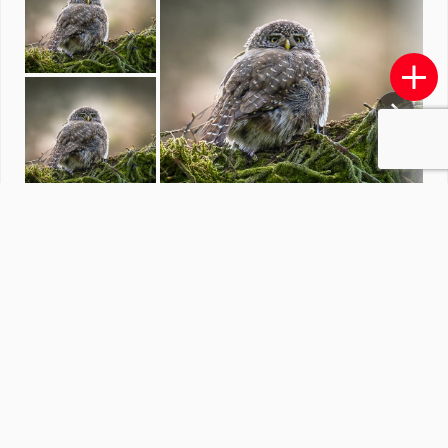
Geef verbeelding de ruimte
door
redactiezoom
·
2074 foto's
Soortgelijke foto's
Rochus