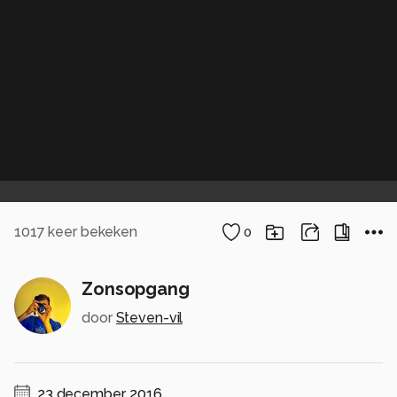
1017
keer bekeken
0
Zonsopgang
door
Steven-vil
23 december, 2016