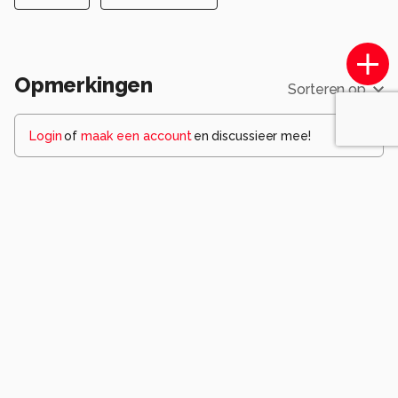
Opmerkingen
Sorteren op
Login
of
maak een account
en discussieer mee!
Cgfwg
9 jaar geleden
Heel mooi lente gevoel met leuke scherpte
verschillen gr Bets*
0
peter1802
9 jaar geleden
Ziet er mooi uit Simone. Dat het voorjaar maar
snel mag komen
0