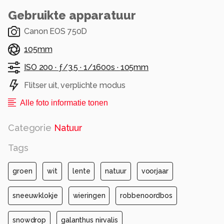
Alle rechten voorbehouden
Gebruikte apparatuur
Canon EOS 750D
105mm
ISO 200 ·
ƒ/3.5 ·
1/1600s ·
105mm
Flitser uit, verplichte modus
Alle foto informatie tonen
Categorie
Natuur
Tags
groen
wit
lente
natuur
voorjaar
sneeuwklokje
wieringen
robbenoordbos
snowdrop
galanthus nirvalis