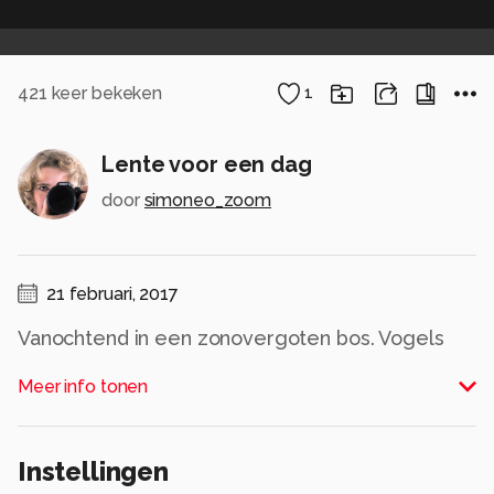
421
keer bekeken
1
Lente voor een dag
door
simoneo_zoom
21 februari, 2017
Vanochtend in een zonovergoten bos. Vogels
fluiten alsof het lente is en de bosbodem is
Meer info tonen
bedekt met een tapijt van sneeuwklokjes. Ik
word hier altijd zo blij van! Helaas zijn de
weersverwachtingen voor morgen minder
Instellingen
fraai....