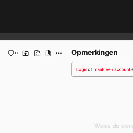
Opmerkingen
0
Login
of
maak een account
Wees de eers