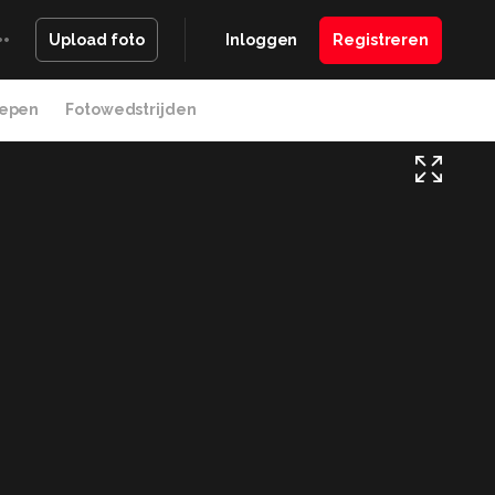
Inloggen
Registreren
Upload foto
epen
Fotowedstrijden