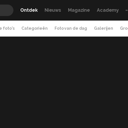
Ontdek
Nieuws
Magazine
Academy
 foto's
Categorieën
Foto van de dag
Galerijen
Gro