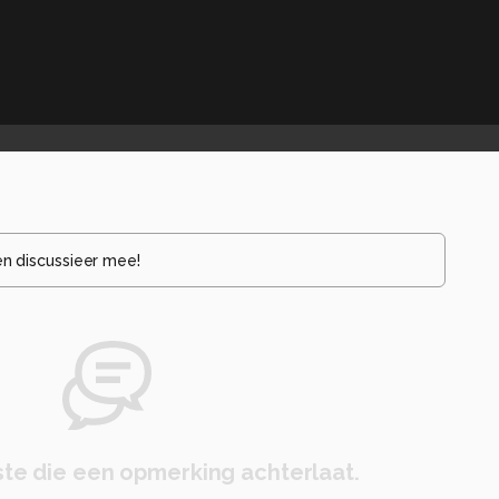
en discussieer mee!
te die een opmerking achterlaat.