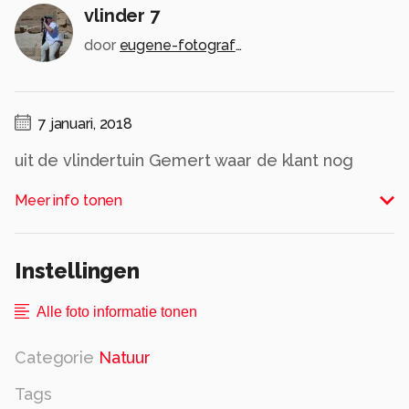
vlinder 7
door
eugene-fotografie
7 januari, 2018
uit de vlindertuin Gemert waar de klant nog
overspoeld wordt met info als men dat wil.
Meer info tonen
Geert de beheerder is alle dagen aanwezig in
de tuin om info te geven aan mensen die dat
willen.
Instellingen
een tuin met ambitie
Alle rechten voorbehouden
Alle foto informatie tonen
Categorie
Natuur
Tags