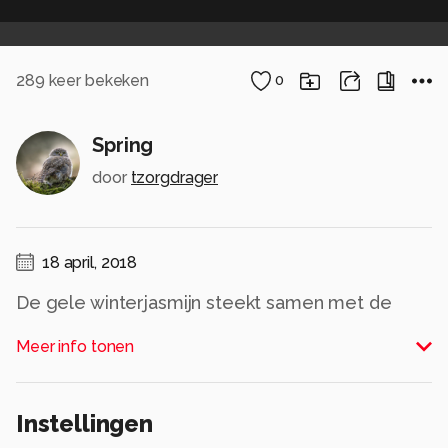
289
keer bekeken
0
Spring
door
tzorgdrager
18 april, 2018
De gele winterjasmijn steekt samen met de
witte krentenboom sterk af tegen de strak
Meer info tonen
blauwe lucht.
Alle rechten voorbehouden
Instellingen