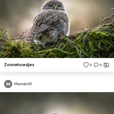
Zonnehoedjes
0
0
M
MeindertR