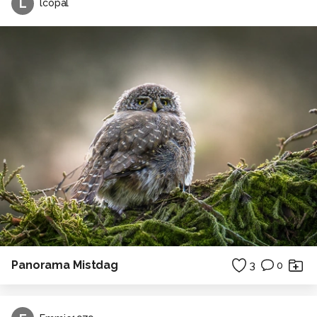
L
lcopal
Panorama Mistdag
3
0