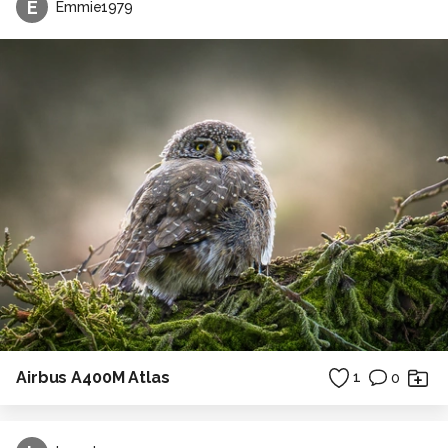
E
Emmie1979
Airbus A400M Atlas
1
0