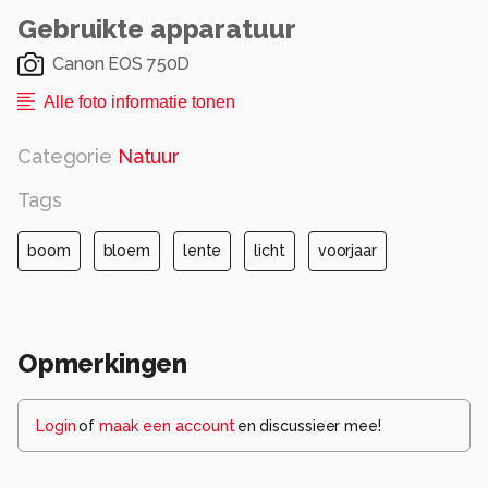
Gebruikte apparatuur
Canon EOS 750D
Alle foto informatie tonen
Categorie
Natuur
Tags
boom
bloem
lente
licht
voorjaar
Opmerkingen
Login
of
maak een account
en discussieer mee!