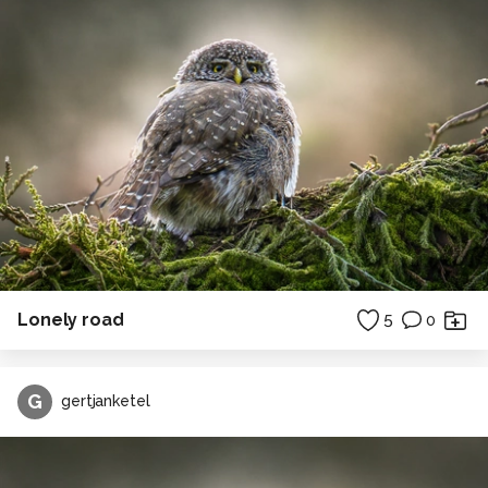
Lonely road
5
0
G
gertjanketel