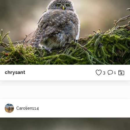
chrysant
3
1
Carolien114