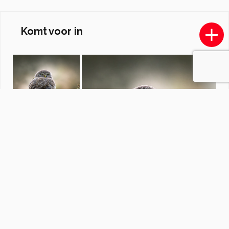
Komt voor in
Collectie zomer in Nederland
door
redactiezoom
·
14 foto's