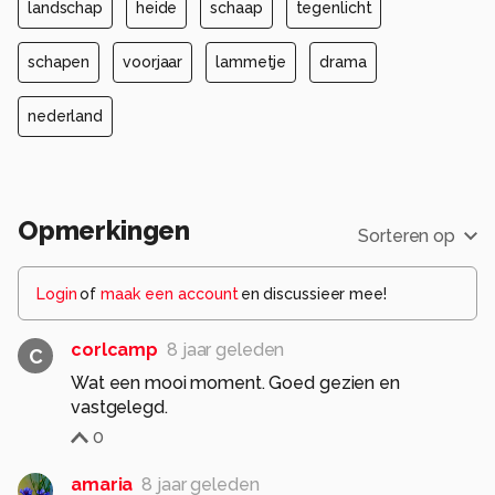
landschap
heide
schaap
tegenlicht
schapen
voorjaar
lammetje
drama
nederland
Opmerkingen
Sorteren op
Login
of
maak een account
en discussieer mee!
corlcamp
8 jaar geleden
C
Wat een mooi moment. Goed gezien en
vastgelegd.
0
amaria
8 jaar geleden