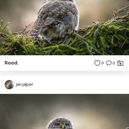
Rood.
0
0
jan.pijper