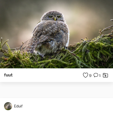
fuut
9
1
Eduif