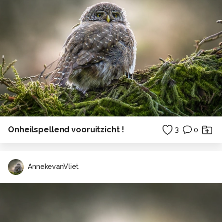
Onheilspellend vooruitzicht !
3
0
AnnekevanVliet