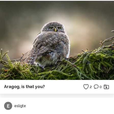
Aragog, is that you?
2
0
E
esligte