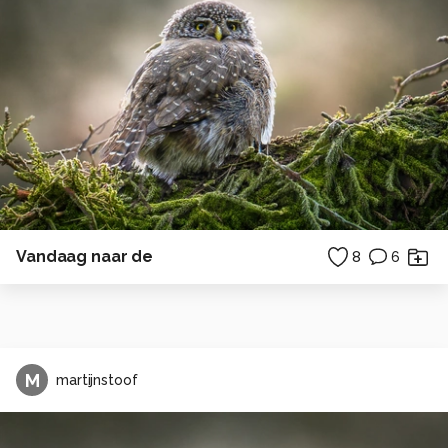
Vandaag naar de
8
6
M
martijnstoof