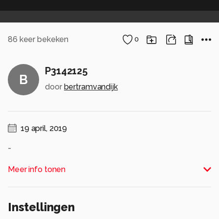
86
keer bekeken
0
P3142125
B
door
bertramvandijk
19 april, 2019
-
Alle rechten voorbehouden
Meer info tonen
Instellingen