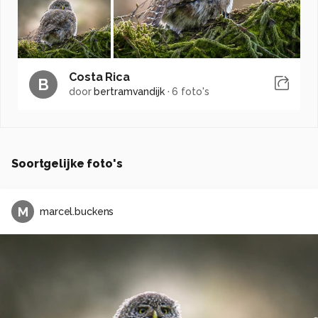
Costa Rica
B
door
bertramvandijk
·
6 foto's
Soortgelijke foto's
M
marcel.buckens