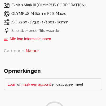
E-M10 Mark III
(
OLYMPUS CORPORATION
)
OLYMPUS M.60mm F2.8 Macro
ISO 3200 ·
ƒ/3.2 ·
1/100s ·
60mm
8 · ontbekende flits waarde
Alle foto informatie tonen
Categorie
Natuur
Opmerkingen
Login
of
maak een account
en discussieer mee!