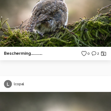
Bescherming............
0
2
L
lcopal