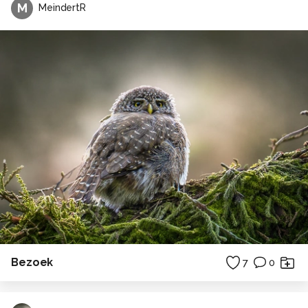
M
MeindertR
Bezoek
7
0