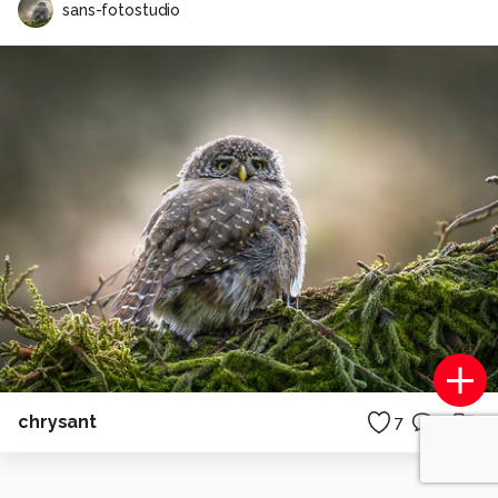
sans-fotostudio
chrysant
7
1