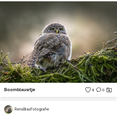
Boomblauwtje
4
0
RensBrasFotografie