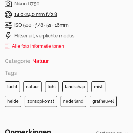
Nikon D750
14.0-24.0 mm f/2.8
ISO 500 ·
ƒ/8 ·
5s ·
16mm
Flitser uit, verplichte modus
Alle foto informatie tonen
Categorie
Natuur
Tags
lucht
natuur
licht
landschap
mist
heide
zonsopkomst
nederland
grafheuvel
Opmerkingen