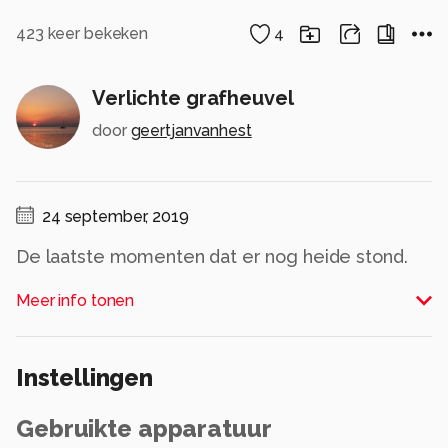
423
keer bekeken
4
Verlichte grafheuvel
door
geertjanvanhest
24 september, 2019
De laatste momenten dat er nog heide stond.
Het ontbreken van bewolking gaf de belichting
Meer info tonen
op deze grafheuvel. Het was het kleine
momentje dat de zon op kwam en zich nog
achter de hierachter liggende bosrand bevond.
Instellingen
Alle rechten voorbehouden
Gebruikte apparatuur