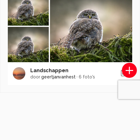
Landschappen
door
geertjanvanhest
·
6 foto's
Soortgelijke foto's
Artcore