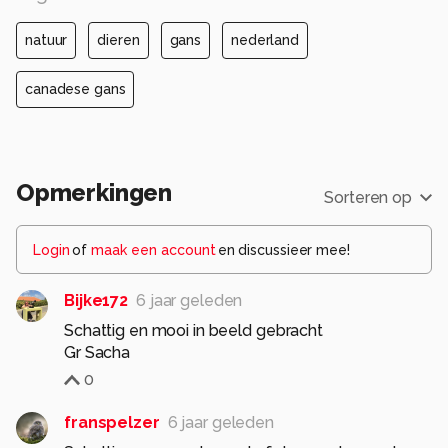
natuur
dieren
gans
nederland
canadese gans
Opmerkingen
Sorteren op
Login
of
maak een account
en discussieer mee!
Bijke172
6 jaar geleden
Schattig en mooi in beeld gebracht
Gr Sacha
0
franspelzer
6 jaar geleden