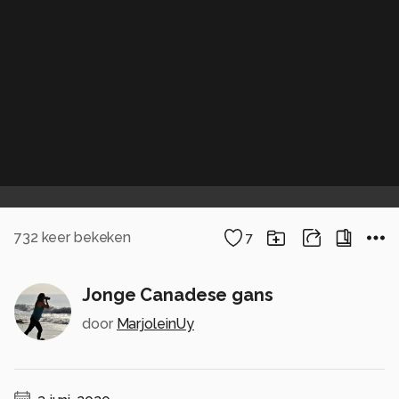
732
keer bekeken
7
Jonge Canadese gans
door
MarjoleinUy