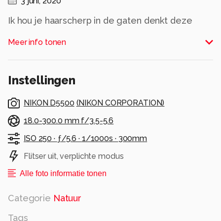
3 juni, 2020
Ik hou je haarscherp in de gaten denkt deze
jonge Canadese gans...
Meer info tonen
Bedankt voor de leuke reacties op mijn
voorgaande foto´s!
Instellingen
Alle rechten voorbehouden
NIKON D5500
(
NIKON CORPORATION
)
18.0-300.0 mm f/3.5-5.6
ISO 250 ·
ƒ/5.6 ·
1/1000s ·
300mm
Flitser uit, verplichte modus
Alle foto informatie tonen
Categorie
Natuur
Tags