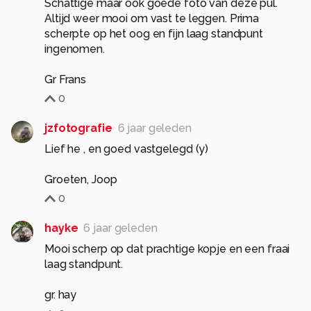
Schattige maar ook goede foto van deze pul.
Altijd weer mooi om vast te leggen. Prima
scherpte op het oog en fijn laag standpunt
ingenomen.
Gr Frans
0
jzfotografie
6 jaar geleden
Lief he , en goed vastgelegd (y)
Groeten, Joop
0
hayke
6 jaar geleden
Mooi scherp op dat prachtige kopje en een fraai
laag standpunt.
gr. hay