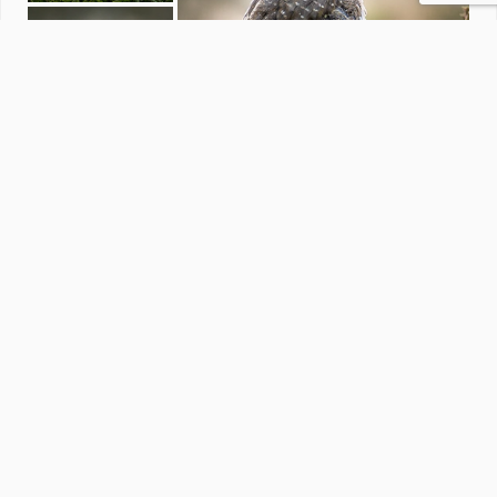
Portfolio
door
MarjoleinUy
·
125 foto's
Soortgelijke foto's
sans-fotostudio