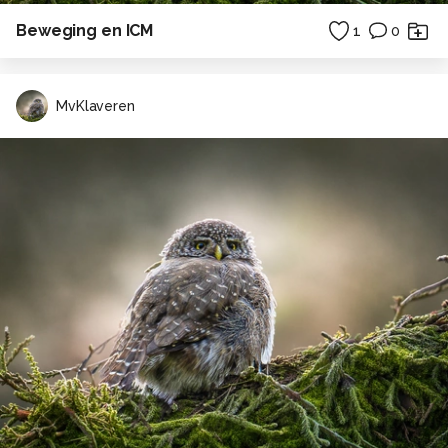
Beweging en ICM
1
0
MvKlaveren