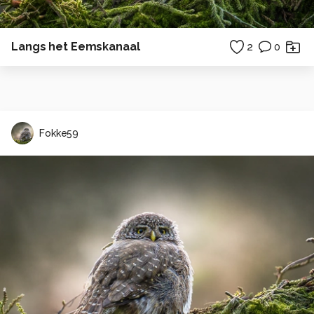
Langs het Eemskanaal
2
0
Fokke59