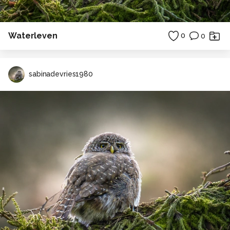
Waterleven
0
0
sabinadevries1980