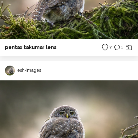
pentax takumar lens
7
1
esh-images