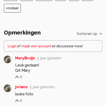
voorjaar
Opmerkingen
Sorteren op
Login
of
maak een account
en discussieer mee!
MaryBruijn
5 jaar geleden
Leuk gedaan!
Grt Mary
0
jvriens
5 jaar geleden
leuke foto
0