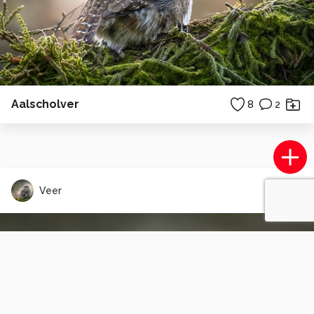
Aalscholver
8
2
Veer