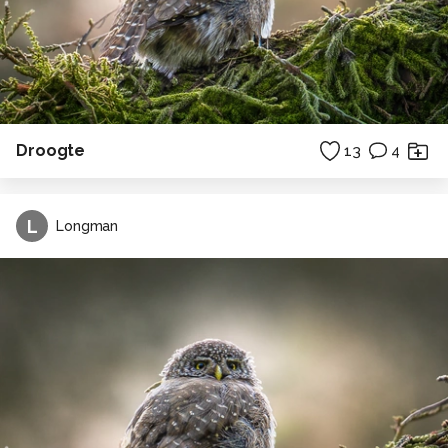
Droogte
13
4
L
Longman