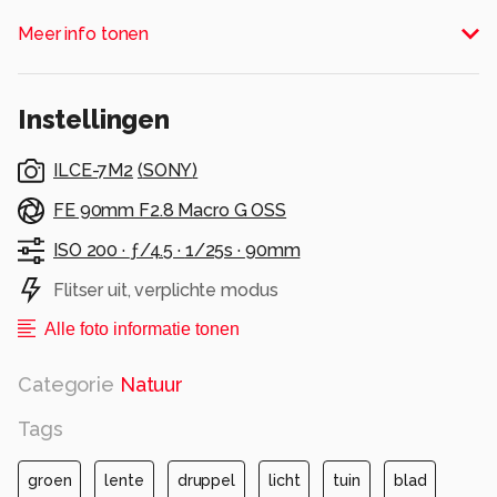
Alle rechten voorbehouden
Meer info tonen
Instellingen
ILCE-7M2
(
SONY
)
FE 90mm F2.8 Macro G OSS
ISO 200 ·
ƒ/4.5 ·
1/25s ·
90mm
Flitser uit, verplichte modus
Alle foto informatie tonen
Categorie
Natuur
Tags
groen
lente
druppel
licht
tuin
blad