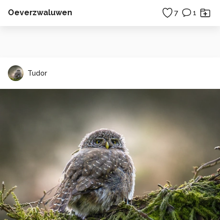
Oeverzwaluwen
7
1
Tudor