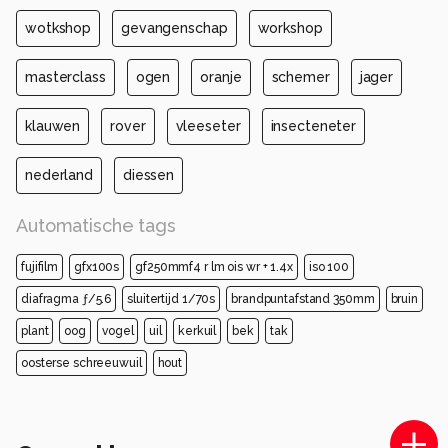
wotkshop
gevangenschap
workshop
masterclass
ogen
oranje
schemer
jager
klauwen
rover
vleeseter
insecteneter
nederland
diessen
Automatische tags
fujifilm
gfx100s
gf250mmf4 r lm ois wr + 1.4x
iso 100
diafragma ƒ/5.6
sluitertijd 1/70s
brandpuntafstand 350mm
bruin
plant
oog
vogel
uil
kerkuil
bek
tak
oosterse schreeuwuil
hout