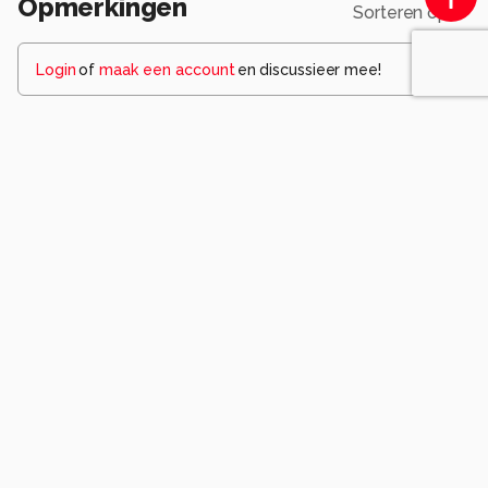
Opmerkingen
Sorteren op
Login
of
maak een account
en discussieer mee!
jvriens
5 jaar geleden
mooie foto
0
Fred-horst
5 jaar geleden
Gewoonweg een schitterende opname.
0
mvbalkom
5 jaar geleden
Dank !
0