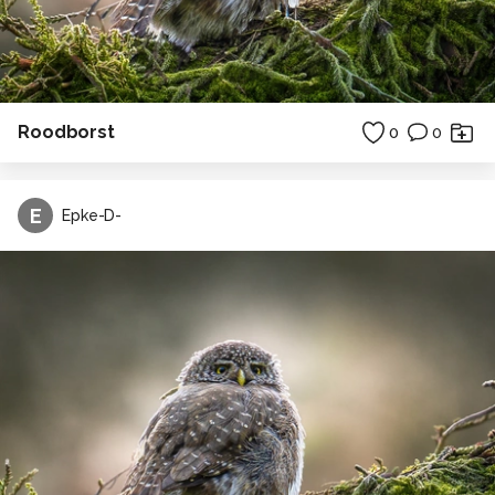
Roodborst
0
0
E
Epke-D-