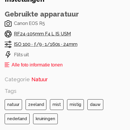
Gebruikte apparatuur
Canon EOS R5
RF24-105mm F4 L IS USM
ISO 100 ·
ƒ/9 ·
1/160s ·
24mm
Flits uit
Alle foto informatie tonen
Categorie
Natuur
Tags
natuur
zeeland
mist
mistig
dauw
nederland
kruiningen