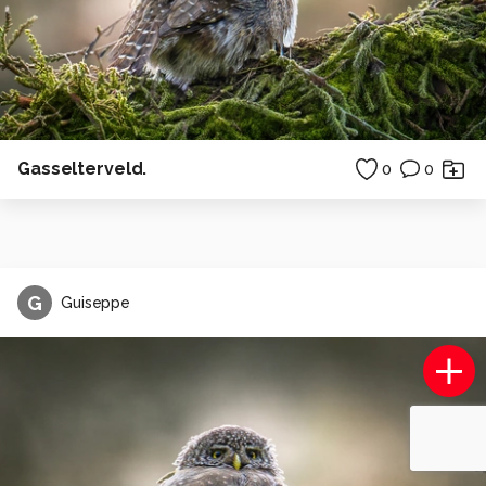
Gasselterveld.
0
0
G
Guiseppe