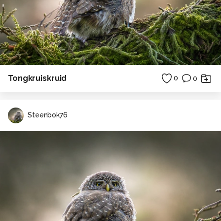
Tongkruiskruid
0
0
Steenbok76