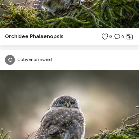
Orchidee Phalaenopsis
0
0
C
CobySnorrewind