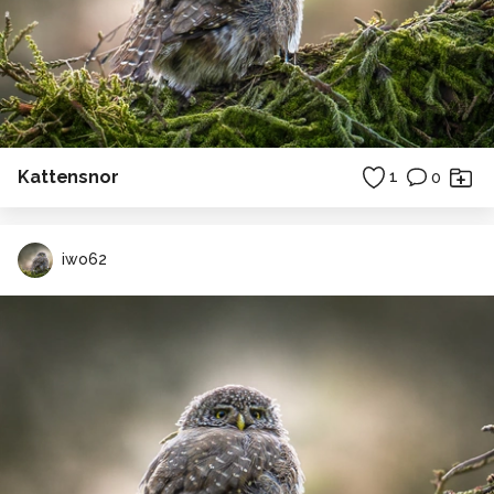
Kattensnor
1
0
iwo62