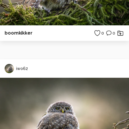
boomkikker
0
0
iwo62