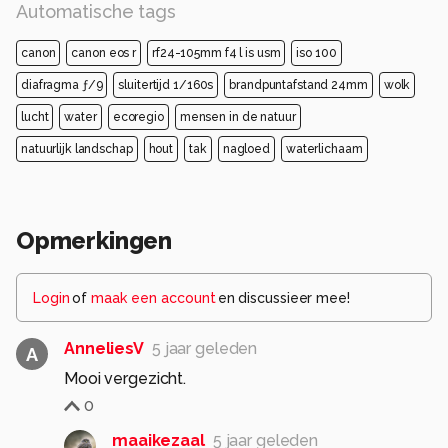
Automatische tags
canon
canon eos r
rf24-105mm f4 l is usm
iso 100
diafragma ƒ/9
sluitertijd 1/160s
brandpuntafstand 24mm
wolk
lucht
water
ecoregio
mensen in de natuur
natuurlijk landschap
hout
tak
nagloed
waterlichaam
Opmerkingen
Login
of
maak een account
en discussieer mee!
AnneliesV
5 jaar geleden
A
Mooi vergezicht.
0
maaikezaal
5 jaar geleden