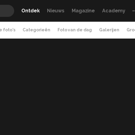
Ontdek
Nieuws
Magazine
Academy
 foto's
Categorieën
Foto van de dag
Galerijen
Gro