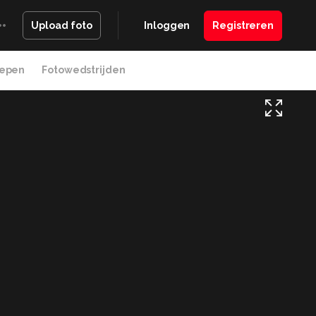
Inloggen
Registreren
Upload foto
epen
Fotowedstrijden