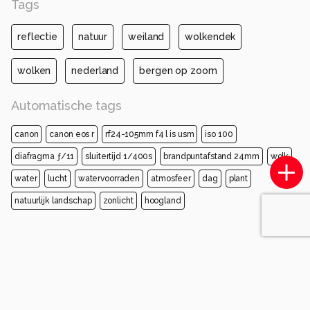
Tags
reflectie
natuur
weiland
wolkendek
wolken
nederland
bergen op zoom
Automatische tags
canon
canon eos r
rf24-105mm f4 l is usm
iso 100
diafragma ƒ/11
sluitertijd 1/400s
brandpuntafstand 24mm
wolk
water
lucht
watervoorraden
atmosfeer
dag
plant
natuurlijk landschap
zonlicht
hoogland
Opmerkingen
Login
of
maak een account
en discussieer mee!