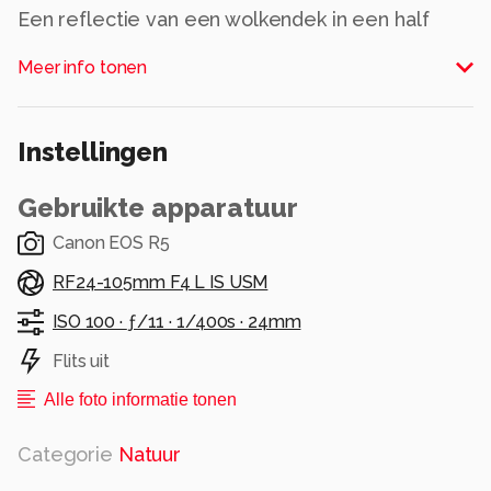
Een reflectie van een wolkendek in een half
overstroomd weiland.
Meer info tonen
Alle rechten voorbehouden
Instellingen
Gebruikte apparatuur
Canon EOS R5
RF24-105mm F4 L IS USM
ISO 100 ·
ƒ/11 ·
1/400s ·
24mm
Flits uit
Alle foto informatie tonen
Categorie
Natuur