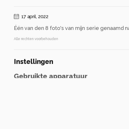
17 april, 2022
Één van den 8 foto's van mijn serie genaamd na
Alle rechten voorbehouden
Instellingen
Gebruikte apparatuur
Canon EOS 800D
TAMRON 18-200mm F/3.5-6.3 DiII A14E
ISO 1000 ·
ƒ/6.3 ·
1/125s ·
76mm
Flitser uit, verplichte modus
Alle foto informatie tonen