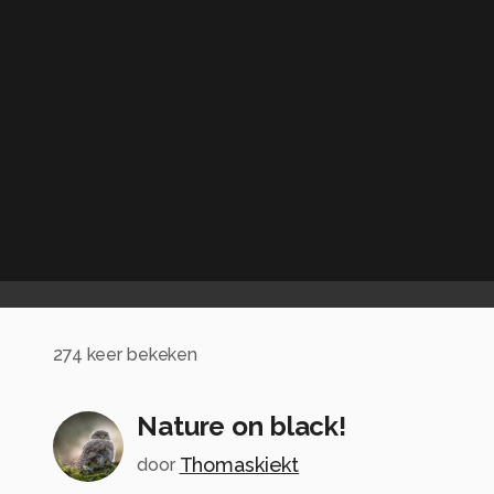
274
keer bekeken
Nature on black!
Thomaskiekt
door