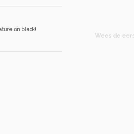
ture on black!
Wees de eers