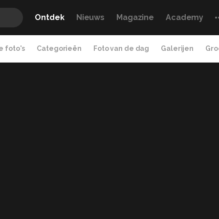
Ontdek
Nieuws
Magazine
Academy
 foto's
Categorieën
Foto van de dag
Galerijen
Gro