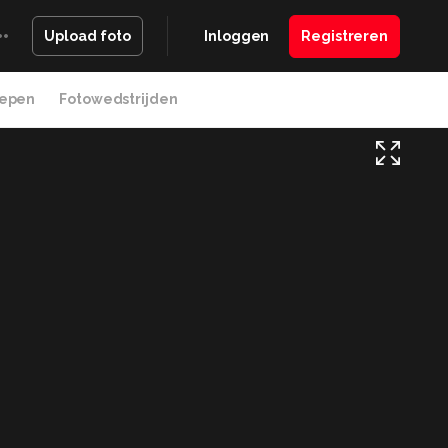
Inloggen
Registreren
Upload foto
epen
Fotowedstrijden