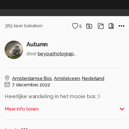
385
keer bekeken
5
Autumn
door
beyouphotography
Amsterdamse Bos
,
Amstelveen
,
Nederland
7 december, 2022
Heerlijke wandeling in het mooie bos ;)
Alle rechten voorbehouden
Meer info tonen