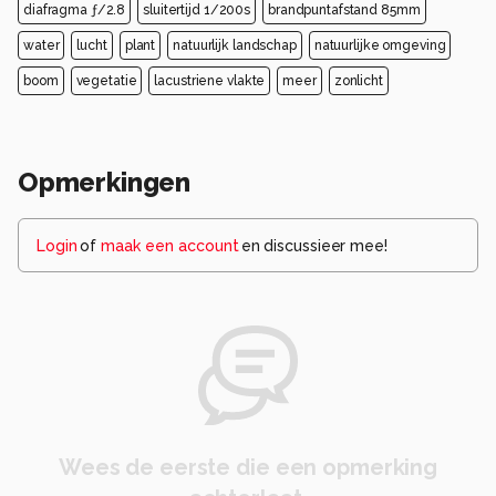
diafragma ƒ/2.8
sluitertijd 1/200s
brandpuntafstand 85mm
water
lucht
plant
natuurlijk landschap
natuurlijke omgeving
boom
vegetatie
lacustriene vlakte
meer
zonlicht
Opmerkingen
Login
of
maak een account
en discussieer mee!
Wees de eerste die een opmerking