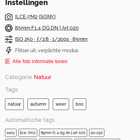
Instellingen
ILCE-7M2
(
SONY
)
85mm F1.4 DG DN | Art 020
ISO 250 ·
ƒ/2.8 ·
1/200s ·
85mm
Flitser uit, verplichte modus
Alle foto informatie tonen
Categorie
Natuur
Tags
natuur
autumn
weer
bos
Automatische tags
sony
ilce-7m2
85mm f1.4 dg dn | art 020
iso 250