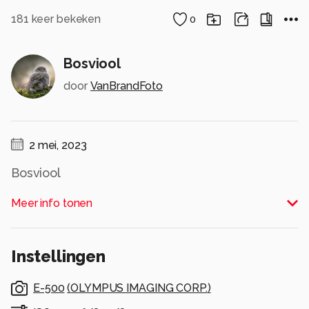
181
keer bekeken
0
Bosviool
door
VanBrandFoto
2 mei, 2023
Bosviool
Alle rechten voorbehouden
Meer info tonen
Instellingen
E-500
(
OLYMPUS IMAGING CORP.
)