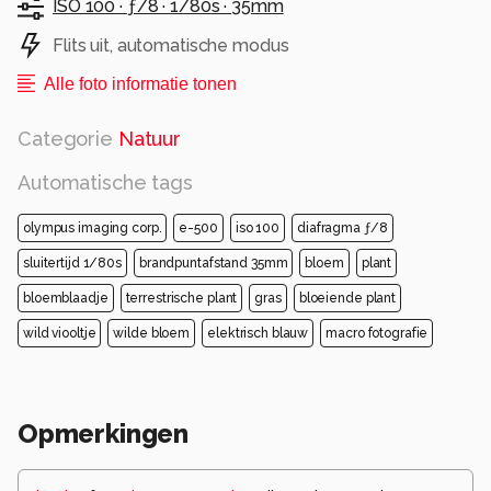
ISO 100 ·
ƒ/8 ·
1/80s ·
35mm
Flits uit, automatische modus
Alle foto informatie tonen
Categorie
Natuur
Automatische tags
olympus imaging corp.
e-500
iso 100
diafragma ƒ/8
sluitertijd 1/80s
brandpuntafstand 35mm
bloem
plant
bloemblaadje
terrestrische plant
gras
bloeiende plant
wild viooltje
wilde bloem
elektrisch blauw
macro fotografie
Opmerkingen