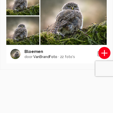
Bloemen
door
VanBrandFoto
·
22 foto's
Soortgelijke foto's
CemalKazankaya