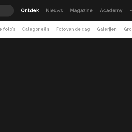
Ontdek
Nieuws
Magazine
Academy
 foto's
Categorieën
Foto van de dag
Galerijen
Gro