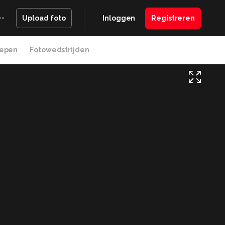
Inloggen
Registreren
Upload foto
epen
Fotowedstrijden