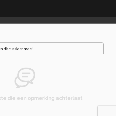
en discussieer mee!
te die een opmerking achterlaat.