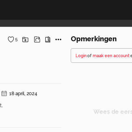
Opmerkingen
5
Login
of
maak een account
18 april, 2024
t.
Wees de eers