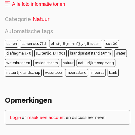
Alle foto informatie tonen
Categorie
Natuur
Automatische tags
canon
canon eos 77d
ef-s15-85mm f/3.5-5.6 is usm
iso 100
diafragma ƒ/8
sluitertijd 1/400s
brandpuntafstand 15mm
water
waterbronnen
waterlichaam
natuur
natuurlijke omgeving
natuurlijk landschap
waterloop
moerasland
moeras
bank
Opmerkingen
Login
of
maak een account
en discussieer mee!