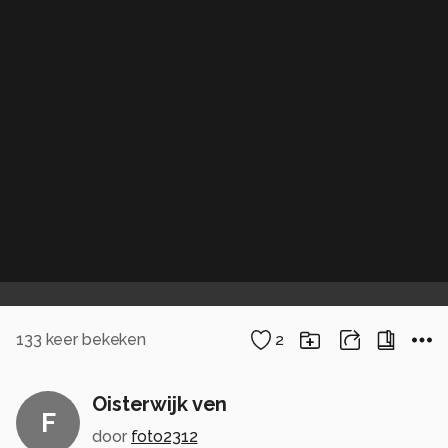
133
keer bekeken
2
Oisterwijk ven
F
door
foto2312