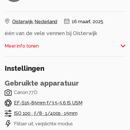
Oisterwijk
,
Nederland
16 maart, 2025
één van de vele vennen bij Oisterwijk
Alle rechten voorbehouden
Meer info tonen
Instellingen
Gebruikte apparatuur
Canon 77D
EF-S15-85mm f/3.5-5.6 IS USM
ISO 100 ·
ƒ/8 ·
1/400s ·
15mm
Flitser uit, verplichte modus