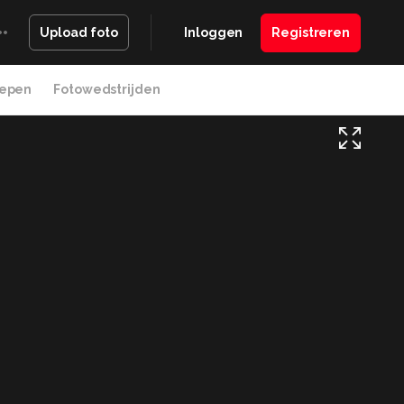
Inloggen
Registreren
Upload foto
epen
Fotowedstrijden