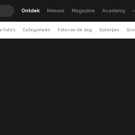
Ontdek
Nieuws
Magazine
Academy
 foto's
Categorieën
Foto van de dag
Galerijen
Gro