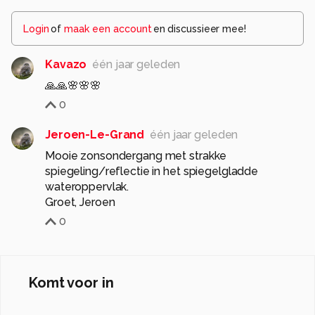
Login
of
maak een account
en discussieer mee!
Kavazo
één jaar geleden
🙏🙏🌸🌸🌸
0
Jeroen-Le-Grand
één jaar geleden
Mooie zonsondergang met strakke
spiegeling/reflectie in het spiegelgladde
wateroppervlak.
Groet, Jeroen
0
Komt voor in