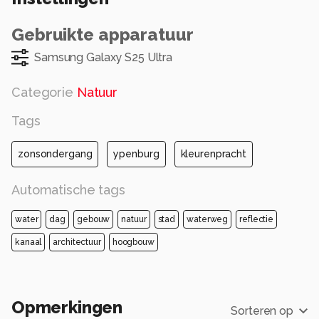
Gebruikte apparatuur
Samsung Galaxy S25 Ultra
Categorie
Natuur
Tags
zonsondergang
ypenburg
kleurenpracht
Automatische tags
water
dag
gebouw
natuur
stad
waterweg
reflectie
kanaal
architectuur
hoogbouw
Opmerkingen
Sorteren op