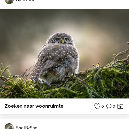
Zoeken naar woonruimte
0
0
ShotByShot