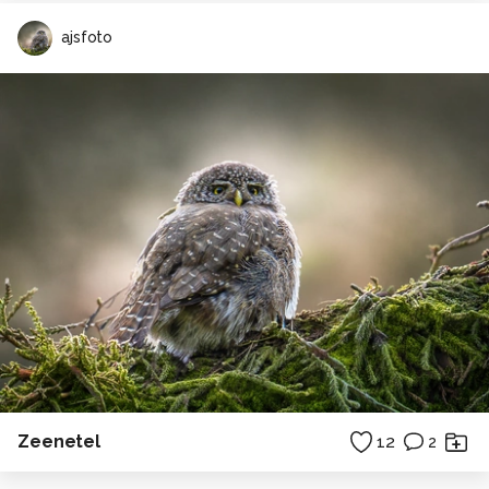
ajsfoto
Zeenetel
12
2