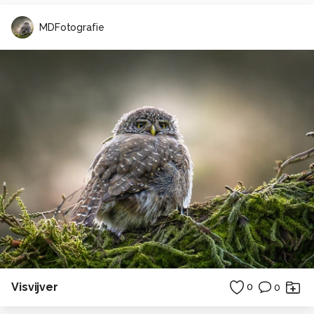
MDFotografie
Visvijver
0
0