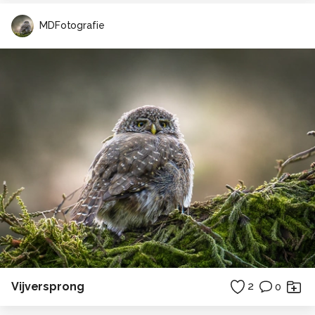
MDFotografie
Vijversprong
2
0