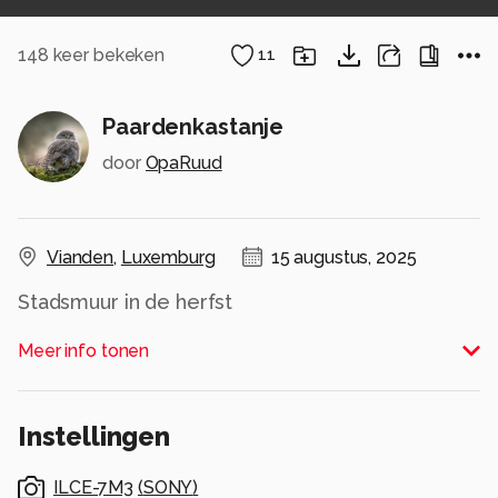
148
keer bekeken
11
Paardenkastanje
door
OpaRuud
Vianden
,
Luxemburg
15 augustus, 2025
Stadsmuur in de herfst
Alle rechten voorbehouden
Meer info tonen
Instellingen
ILCE-7M3
(
SONY
)