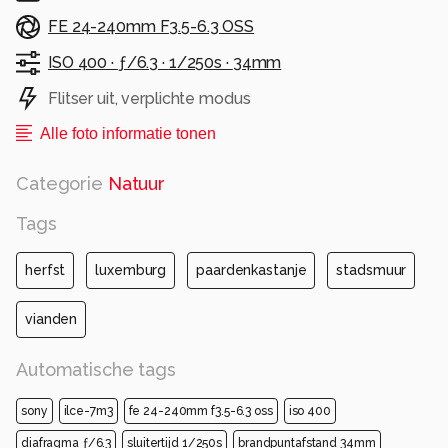
FE 24-240mm F3.5-6.3 OSS
ISO 400 ·
ƒ/6.3 ·
1/250s ·
34mm
Flitser uit, verplichte modus
Alle foto informatie tonen
Categorie
Natuur
Tags
herfst
luxemburg
paardenkastanje
stadsmuur
vianden
Automatische tags
sony
ilce-7m3
fe 24-240mm f3.5-6.3 oss
iso 400
diafragma ƒ/6.3
sluitertijd 1/250s
brandpuntafstand 34mm