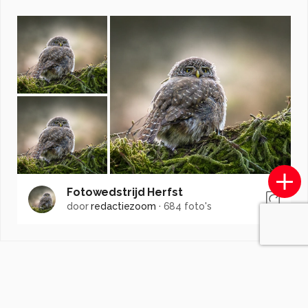
Fotowedstrijd Herfst
door
redactiezoom
·
684 foto's
Soortgelijke foto's