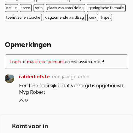
natuur
toren
spits
plaats van aanbidding
geologische formatie
toeristische attractie
dagzomende aardlaag
kerk
kapel
Opmerkingen
Login
of
maak een account
en discussieer mee!
ralderliefste
één jaar geleden
Een fijne doorkijkje, dat verzorgd is opgebouwd.
Mvg Robert
0
Komt voor in