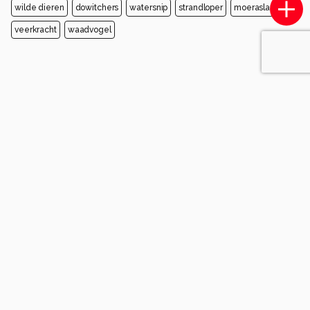
wilde dieren
dowitchers
watersnip
strandloper
moerasland
veerkracht
waadvogel
Opmerkingen
Login
of
maak een account
en discussieer mee!
Marion1973
10 maanden geleden
mooie foto, een doorkijkje in het leven van de
watersnip. Groetjes Marion
0
PatrickHuisman
10 maanden geleden
P
Bedankt voor je fijne reactie Marion🙏
0