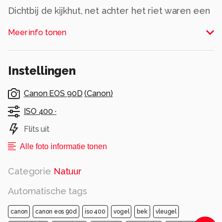
Dichtbij de kijkhut, net achter het riet waren een
aantal watersnippen aan het foerageren. Een
Meer info tonen
leek mij in de gaten te hebben.
Alle rechten voorbehouden
Instellingen
Canon EOS 90D
(
Canon
)
ISO 400 ·
Flits uit
Alle foto informatie tonen
Categorie
Natuur
Automatische tags
canon
canon eos 90d
iso 400
vogel
bek
vleugel