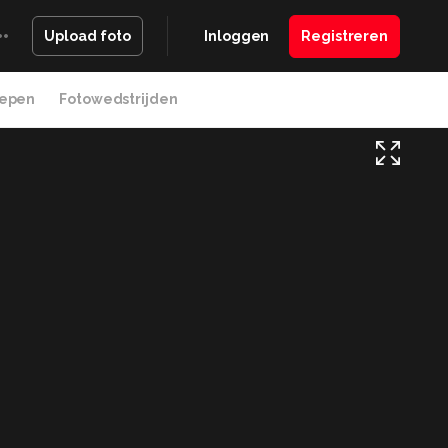
Inloggen
Registreren
Upload foto
epen
Fotowedstrijden