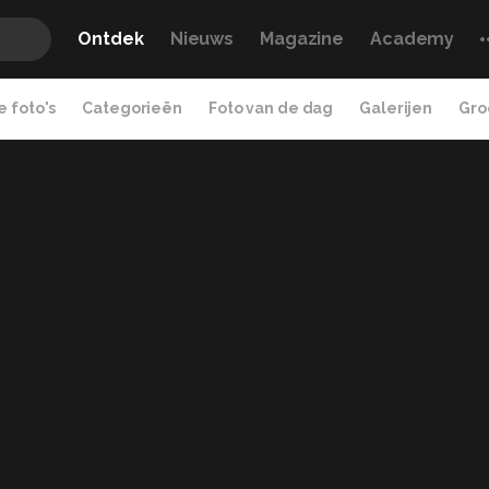
Ontdek
Nieuws
Magazine
Academy
 foto's
Categorieën
Foto van de dag
Galerijen
Gro