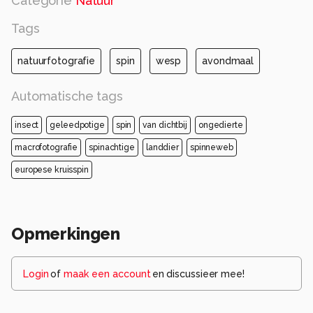
Categorie
Natuur
Tags
natuurfotografie
spin
wesp
avondmaal
Automatische tags
insect
geleedpotige
spin
van dichtbij
ongedierte
macrofotografie
spinachtige
landdier
spinneweb
europese kruisspin
Opmerkingen
Login
of
maak een account
en discussieer mee!