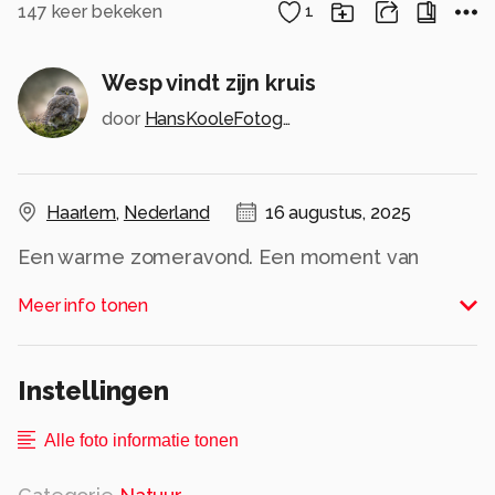
147
keer bekeken
1
Wesp vindt zijn kruis
door
HansKooleFotografie
Haarlem
,
Nederland
16 augustus, 2025
Een warme zomeravond. Een moment van
onachtzaamheid en voor je het weet ben je
Meer info tonen
ingepakt, door een kruisspin.
Alle rechten voorbehouden
Instellingen
Alle foto informatie tonen