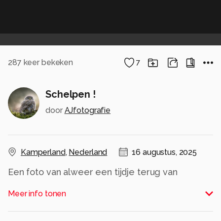
287
keer bekeken
7
Schelpen !
door
AJfotografie
Kamperland
,
Nederland
16 augustus, 2025
Een foto van alweer een tijdje terug van
schelpen op het strand in zeeland!
Meer info tonen
Alle rechten voorbehouden