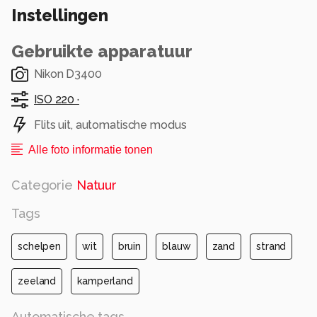
Instellingen
Gebruikte apparatuur
Nikon D3400
ISO 220 ·
Flits uit, automatische modus
Alle foto informatie tonen
Categorie
Natuur
Tags
schelpen
wit
bruin
blauw
zand
strand
zeeland
kamperland
Automatische tags