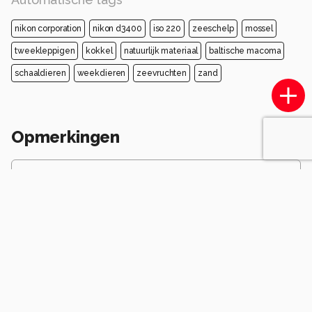
nikon corporation
nikon d3400
iso 220
zeeschelp
mossel
tweekleppigen
kokkel
natuurlijk materiaal
baltische macoma
schaaldieren
weekdieren
zeevruchten
zand
Opmerkingen
Login
of
maak een account
en discussieer mee!