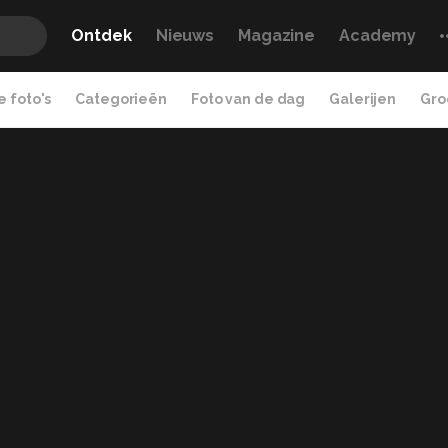
Ontdek
Nieuws
Magazine
Academy
 foto's
Categorieën
Foto van de dag
Galerijen
Gro