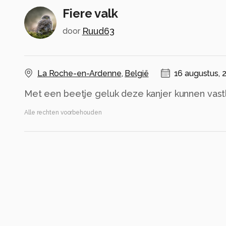
Fiere valk
Ruud63
door
La Roche-en-Ardenne
,
België
16 augustus, 
Met een beetje geluk deze kanjer kunnen vas
Alle rechten voorbehouden
Instellingen
ILCE-6100
(
SONY
)
E 70-350mm F4.5-6.3 G OSS
ISO 500 ·
ƒ/8 ·
1/500s ·
350mm