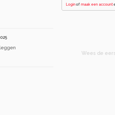
Login
of
maak een account
2025
tleggen
Wees de eers