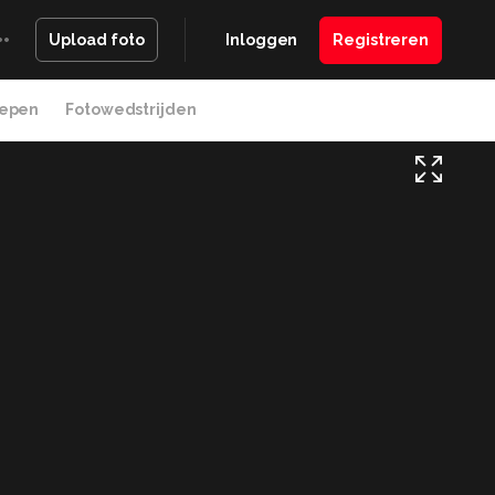
Inloggen
Registreren
Upload foto
epen
Fotowedstrijden