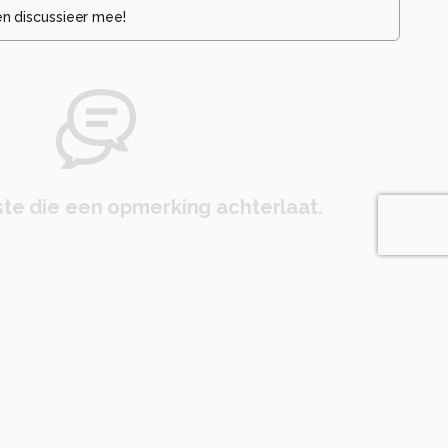
en discussieer mee!
te die een opmerking achterlaat.