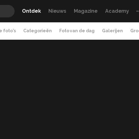
Ontdek
Nieuws
Magazine
Academy
 foto's
Categorieën
Foto van de dag
Galerijen
Gro