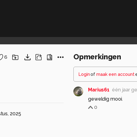
Opmerkingen
6
Login
of
maak een account
Marius61
één jaar g
geweldig mooi.
0
tus, 2025