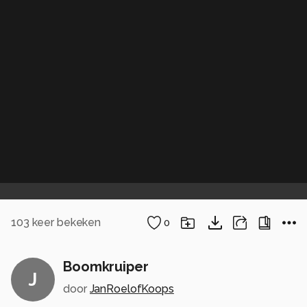
103
keer bekeken
0
Boomkruiper
J
door
JanRoelofKoops