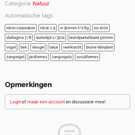
Categorie
Natuur
Automatische tags
nikon corporation
nikon z 9
vr 300mm f/2.8g
iso 1000
diafragma ƒ/8
sluitertijd 1/320s
brandpuntafstand 500mm
vogel
bek
vleugel
takje
veerkracht
bruine klimplant
zangvogel
piciformes
zangvogels
cuculiformes
Opmerkingen
Login
of
maak een account
en discussieer mee!