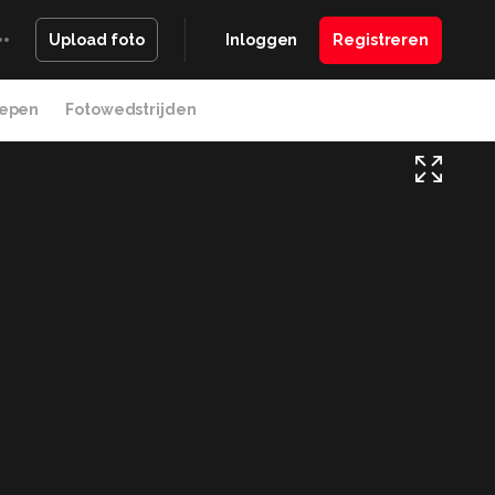
Inloggen
Registreren
Upload foto
epen
Fotowedstrijden