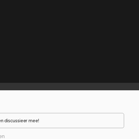
en discussieer mee!
en