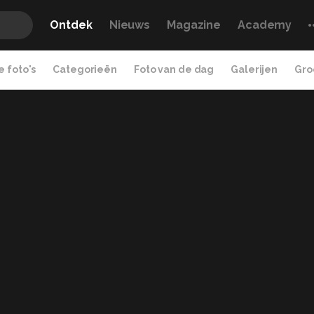
Ontdek
Nieuws
Magazine
Academy
 foto's
Categorieën
Foto van de dag
Galerijen
Gro