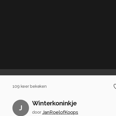
109
keer bekeken
Winterkoninkje
J
JanRoelofKoops
door