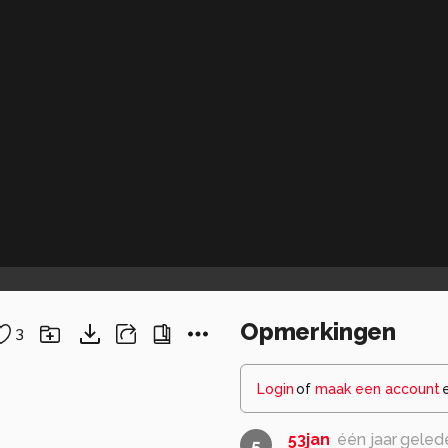
Opmerkingen
3
Login
of
maak een account
53jan
één jaar geled
5