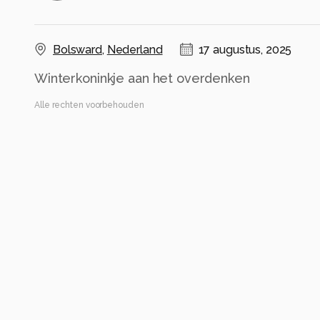
Bolsward
,
Nederland
17 augustus, 2025
Winterkoninkje aan het overdenken
Alle rechten voorbehouden
Instellingen
NIKON Z 9
(
NIKON CORPORATION
)
VR 300mm f/2.8G
ISO 5000 ·
ƒ/6.3 ·
1/320s ·
500mm
Flits uit
Alle foto informatie tonen